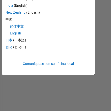
e
India
(English)
r
New Zealand
(English)
e 
a
中国
n
简体中文
y 
English
c
o
日本
(日本語)
m
한국
(한국어)
m
a
n
Comuníquese con su oficina local
d 
o
r 
m
e
t
h
o
d 