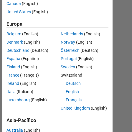
Respuesta
Canada
(English)
United States
(English)
Actualizado
a las 11
Europa
Nov. 2018
Belgium
(English)
Netherlands
(English)
41 Visualizaciones
(30 días)
Denmark
(English)
Norway
(English)
Deutschland
(Deutsch)
Österreich
(Deutsch)
España
(Español)
Portugal
(English)
Finland
(English)
Sweden
(English)
France
(Français)
Switzerland
Ireland
(English)
Deutsch
Italia
(Italiano)
English
Luxembourg
(English)
Français
United Kingdom
(English)
I
s 
Asia-Pacífico
t
h
Australia
(English)