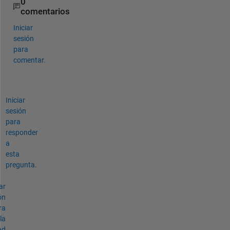
0
comentarios
Iniciar
sesión
para
comentar.
Iniciar
sesión
para
responder
a
esta
pregunta.
ar
ón
ra
la
ad