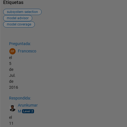
Etiquetas
subsystem selection
model advisor
model coverage
Ver también
Preguntada:
Francesco
el
5
de
Jul.
de
2016
Respondida:
Arunkumar
M
el
11