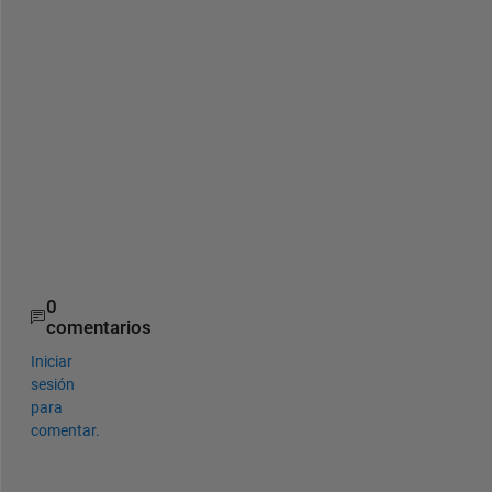
f
o
r 
y
o
u
r 
G
U
I
.
0
comentarios
Iniciar
sesión
para
comentar.