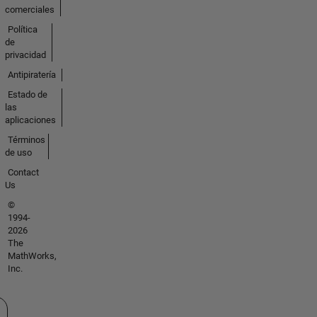
comerciales
Política
de
privacidad
Antipiratería
Estado de
las
aplicaciones
Términos
de uso
Contact
Us
©
1994-
2026
The
MathWorks,
Inc.
cione un país/idioma