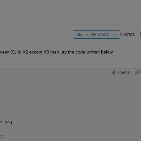
0 votos
Abrir en MATLAB Online
een X1 to X2 except X3 then  try the code written below
Theme
2-X1)   
;