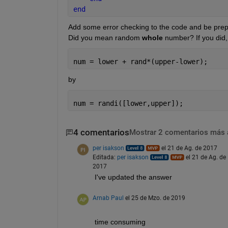
end
Add some error checking to the code and be prepa
Did you mean random
whole
 number? If you did,
num = lower + rand*(upper-lower);
by
num = randi([lower,upper]);
4 comentarios
Mostrar 2 comentarios más 
per isakson
el 21 de Ag. de 2017
Editada:
per isakson
el 21 de Ag. de
2017
I've updated the answer
Arnab Paul
el 25 de Mzo. de 2019
time consuming