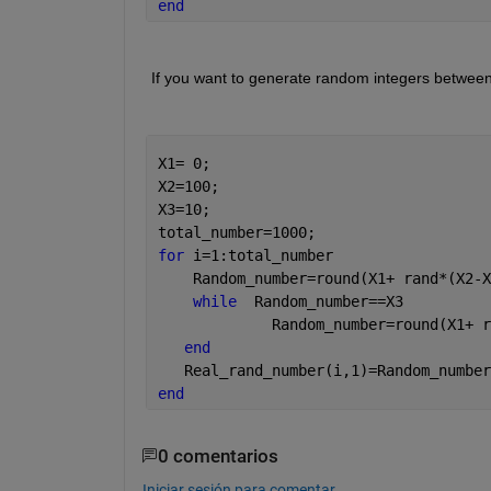
end
 If you want to generate random integers between
X1= 0;
X2=100;
X3=10;
total_number=1000;
for 
i=1:total_number
    Random_number=round(X1+ rand*(X2-X
while
  Random_number==X3
             Random_number=round(X1+ r
end
   Real_rand_number(i,1)=Random_number
end
0 comentarios
Iniciar sesión para comentar.