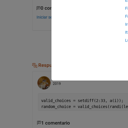
E
0 comentarios
F
F
Iniciar sesión para comentar.
I
I
L
Respuestas (4)
Walter Roberson
el 25 de Mzo. de
2019
valid_choices = setdiff(2:33, a(i));
random_choice = valid_choices(randi(le
1 comentario