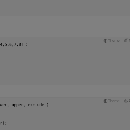
Theme
4,5,6,7,8] )
Theme
wer, upper, exclude )
r);