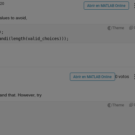
020
Abrir en MATLAB Online
values to avoid,
Theme
);
andi(length(valid_choices)));
0 votos
Abrir en MATLAB Online
tand that. However, try
Theme