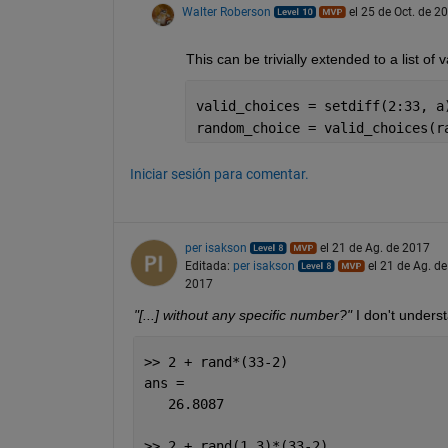
Walter Roberson
el 25 de Oct. de 2
This can be trivially extended to a list of 
valid_choices = setdiff(2:33, a
random_choice = valid_choices(r
Iniciar sesión para comentar.
per isakson
el 21 de Ag. de 2017
Editada:
per isakson
el 21 de Ag. de
2017
"[...] without any specific number?"
 I don't unders
>> 2 + rand*(33-2)
ans =
   26.8087 
>> 2 + rand(1,3)*(33-2)