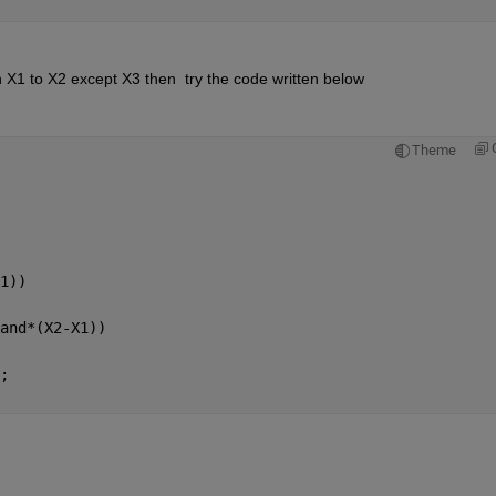
 X1 to X2 except X3 then  try the code written below
Theme
1))   
and*(X2-X1))  
;