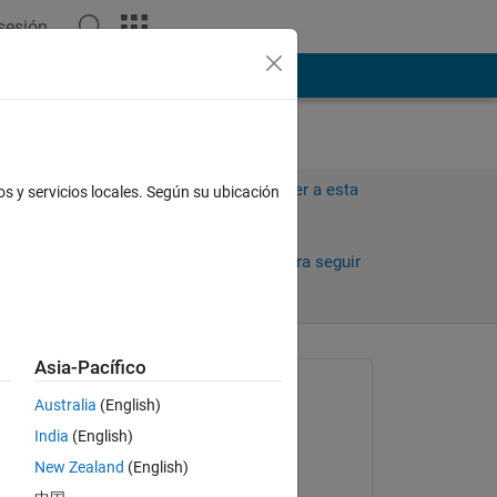
 sesión
ión
Más
Iniciar sesión para responder a esta
os y servicios locales. Según su ubicación
pregunta.
Compartir
Iniciar sesión para seguir
la actividad
Asia-Pacífico
antiguos
Preguntada:
Australia
(English)
Arnab Pal
India
(English)
el 21 de Ag. de 2017
 2 
New Zealand
(English)
Comentada: