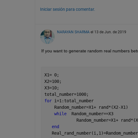
Iniciar sesión para comentar.
NARAYAN SHARMA
el 13 de Jun. de 2019
If you want to generate random real numbers betw
X1= 0;
X2=100;
X3=10;
total_number=1000;
for 
i=1:total_number
    Random_number=X1+ rand*(X2-X1)   
while
  Random_number==X3
             Random_number=X1+ rand*(X
end
   Real_rand_number(i,1)=Random_number