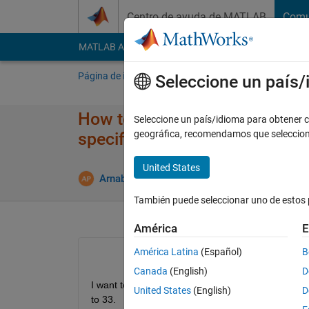
Saltar al contenido
Centro de ayuda de MATLAB
Comu
MATLAB Answers
File Exchange
Cody
AI Cha
Página de inicio
Preguntar
Responder
E
Seleccione un país
How to generate random numb
Seleccione un país/idioma para obtener co
geográfica, recomendamos que seleccio
specific number?
United States
Act
Arnab Pal
21 Ag. 2017
4 Respuestas
También puede seleccionar uno de estos 
América
E
América Latina
(Español)
B
Canada
(English)
D
I want to generate random numbers between 2 and 
United States
(English)
D
to 33.