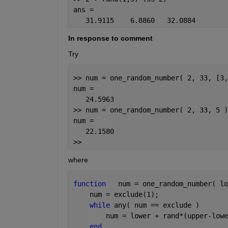
ans =
   31.9115    6.8860   32.0884
In response to comment
Try
>> num = one_random_number( 2, 33, [3,
num =
   24.5963
>> num = one_random_number( 2, 33, 5 )
num =
   22.1580
>>
where
function
   num = one_random_number( lo
    num = exclude(1);
while 
any( num == exclude )
        num = lower + rand*(upper-lowe
end