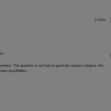
0 votos
020
estion. The question is not how to generate random integers: the 
tain possibilities.