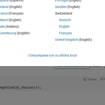
spaña
(Español)
Portugal
(English)
inland
(English)
Sweden
(English)
rance
(Français)
Switzerland
reland
(English)
Deutsch
talia
(Italiano)
English
Iniciar sesión para responder a esta 
uxembourg
(English)
Français
United Kingdom
(English)
Compartir
Iniciar sesión para seguir la 
Comuníquese con su oficina local
2 votos
Abrir en MATLAB Online
Theme
ngth(valid_choices)));