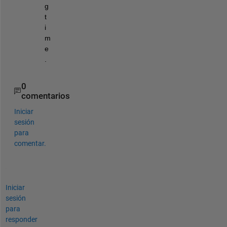
g 
t
i
m
e
.
0
comentarios
Iniciar
sesión
para
comentar.
Iniciar
sesión
para
responder