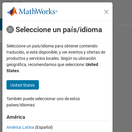
Saltar al contenido
MATLAB
Answers
B Answers
File Exchange
Cody
AI Chat Playground
Convers
Seleccione un país/idioma
Seleccione un país/idioma para obtener contenido
traducido, si está disponible, y ver eventos y ofertas de
MATLAB
productos y servicios locales. Según su ubicación
geográfica, recomendamos que seleccione:
United
slow
States
.
start
United States
Juan
También puede seleccionar uno de estos
29
países/idiomas:
Abr.
2012
América
1
Respuesta
América Latina
(Español)