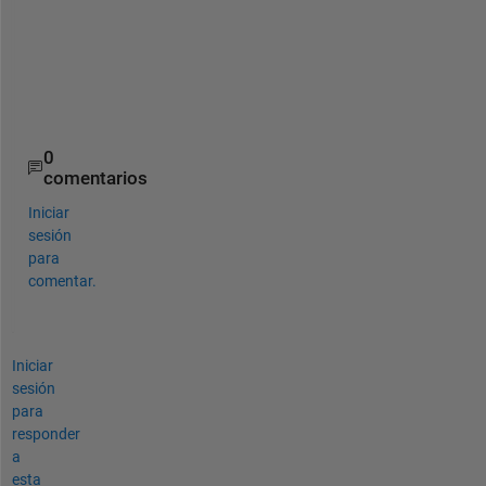
o
f 
R
A
M
0
comentarios
Iniciar
sesión
para
comentar.
Iniciar
sesión
para
responder
a
esta