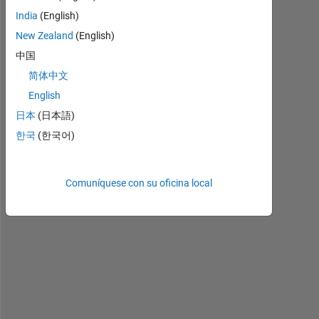
s 
India
(English)
a 
New Zealand
(English)
l
中国
o
n
简体中文
g 
English
t
日本
(日本語)
i
m
한국
(한국어)
e 
t
o 
Comuníquese con su oficina local
s
t
a
r
t
. 
I 
a
m 