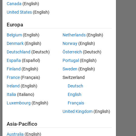
5 Visualizaciones
Canada
(English)
(30 días)
United States
(English)
Europa
Belgium
(English)
Netherlands
(English)
Denmark
(English)
Norway
(English)
Deutschland
(Deutsch)
Österreich
(Deutsch)
España
(Español)
Portugal
(English)
Finland
(English)
Sweden
(English)
France
(Français)
Switzerland
M
A
Ireland
(English)
Deutsch
T
Italia
(Italiano)
English
L
Luxembourg
(English)
Français
A
B 
United Kingdom
(English)
t
a
Asia-Pacífico
k
Australia
(English)
e