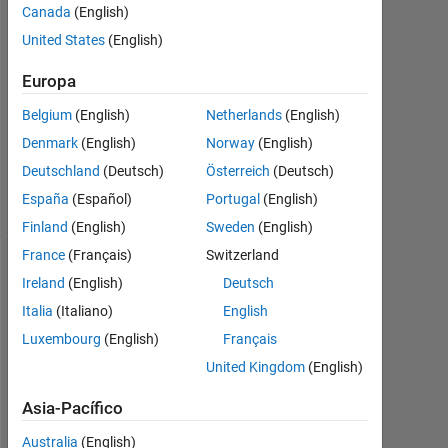
Respuesta
Canada
(English)
United States
(English)
Respuesta
aceptada
Europa
Belgium
(English)
Netherlands
(English)
Actualizado
a las 1 Nov.
Denmark
(English)
Norway
(English)
2018
Deutschland
(Deutsch)
Österreich
(Deutsch)
21 Visualizaciones
España
(Español)
Portugal
(English)
(30 días)
Finland
(English)
Sweden
(English)
France
(Français)
Switzerland
Ireland
(English)
Deutsch
Italia
(Italiano)
English
Luxembourg
(English)
Français
United Kingdom
(English)
Asia-Pacífico
H
Australia
(English)