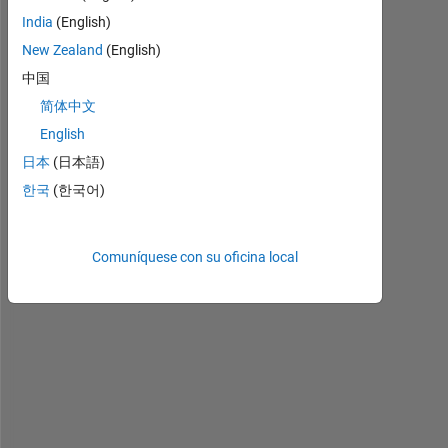
e
India
(English)
r
New Zealand
(English)
y
o
中国
n
简体中文
e
English
. 
I
日本
(日本語)
s 
한국
(한국어)
t
h
e
Comuníquese con su oficina local
r
e 
a
n
y 
f
u
n
c