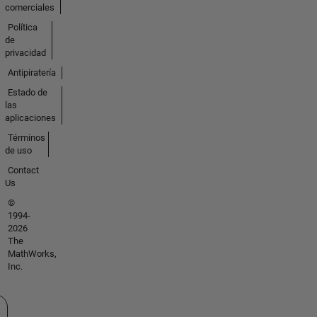
comerciales
Política
de
privacidad
Antipiratería
Estado de
las
aplicaciones
Términos
de uso
Contact
Us
©
1994-
2026
The
MathWorks,
Inc.
cione un país/idioma