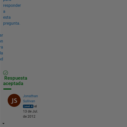
responder
a
esta
pregunta.
ar
ón
ra
la
ad
Respuesta
aceptada
Jonathan
Sullivan
el
13 de Jul.
de 2012