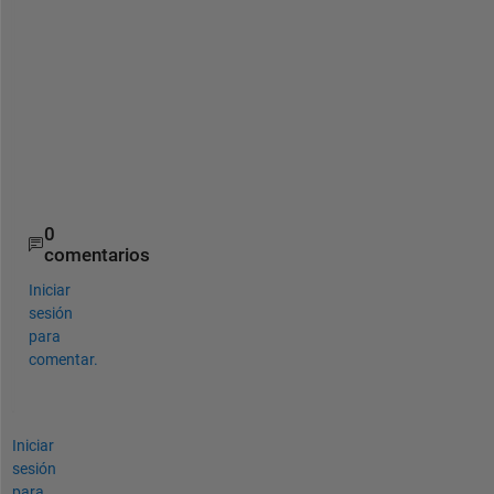
n
t
s 
[
1 
2 
3
] 
?
0
comentarios
Iniciar
sesión
para
comentar.
Iniciar
sesión
para