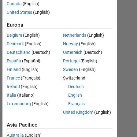
2
Canada
(English)
Respuestas
United States
(English)
Respuesta
Europa
aceptada
Belgium
(English)
Netherlands
(English)
11 Visualizaciones
(30 días)
Denmark
(English)
Norway
(English)
Deutschland
(Deutsch)
Österreich
(Deutsch)
España
(Español)
Portugal
(English)
Finland
(English)
Sweden
(English)
France
(Français)
Switzerland
Ireland
(English)
Deutsch
Italia
(Italiano)
English
Luxembourg
(English)
Français
United Kingdom
(English)
H
i 
Asia-Pacífico
e
v
Australia
(English)