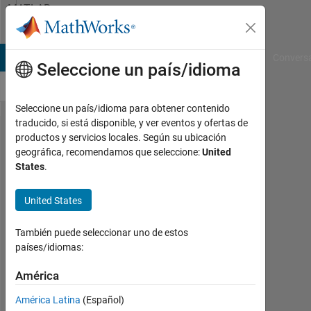
Saltar al contenido
MATLAB
Answers
B Answers
File Exchange
Cody
AI Chat Playground
Convers
Seleccione un país/idioma
Seleccione un país/idioma para obtener contenido
traducido, si está disponible, y ver eventos y ofertas de
Question
productos y servicios locales. Según su ubicación
geográfica, recomendamos que seleccione:
United
about
States
.
single
digits.
United States
También puede seleccionar uno de estos
Artyom
países/idiomas:
13
América
Jul.
2012
América Latina
(Español)