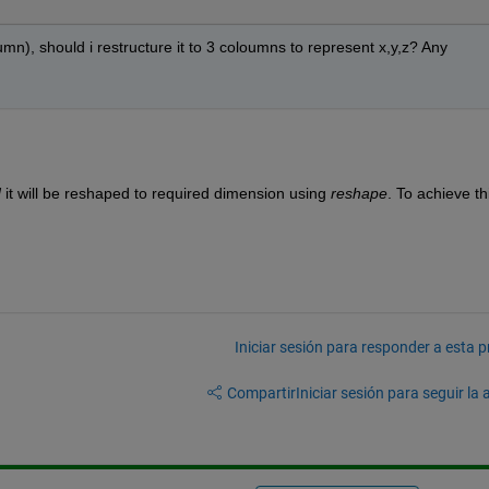
mn), should i restructure it to 3 coloumns to represent x,y,z? Any 
d
 it will be reshaped to required dimension using 
reshape
. To achieve thi
Iniciar sesión para responder a esta 
Compartir
Iniciar sesión para seguir la 