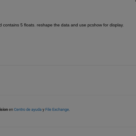
d contains 5 floats. reshape the data and use pcshow for display. 
ision
en
Centro de ayuda
y
File Exchange
.