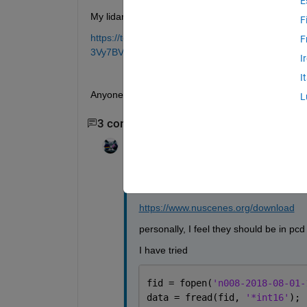
E
My lidar data is in bin file :
F
https://techsource-my.sharepoint.com/:u:/g/per
F
3Vy7BVJ0BMzJWo2a1oWAK7vqzybdLJQ?e=Zxa
I
I
Anyone here has any idea how to read my lidar 
L
3 comentarios
Mostrar 1 comentario más a
Kevin Chng
el 16 de Abr. de 2019
I'm not sure with that, i download the d
https://www.nuscenes.org/download
personally, I feel they should be in pcd
I have tried
fid = fopen(
'n008-2018-08-01-
data = fread(fid, 
'*int16'
);