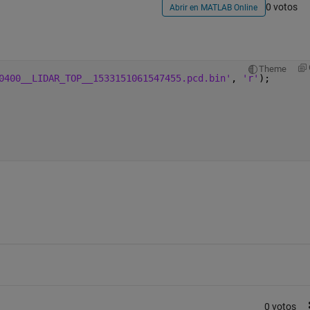
0 votos
Abrir en MATLAB Online
Theme
0400__LIDAR_TOP__1533151061547455.pcd.bin'
, 
'r'
);
0 votos