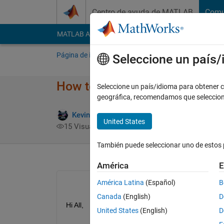
Saltar al contenido
Centro de ayuda de MATLAB
Comu
MATLAB Answers
File Exchange
Cody
AI Cha
Página de inicio
Preguntar
Responder
E
Seleccione un país
How to read and visualize my 
Seleccione un país/idioma para obtener co
geográfica, recomendamos que seleccio
Kevin Chng
16 Abr. 2019
2 Respues
United States
15 Visualizaciones (30 días)
También puede seleccionar uno de estos 
América
E
América Latina
(Español)
B
Canada
(English)
D
Hi All,
United States
(English)
D