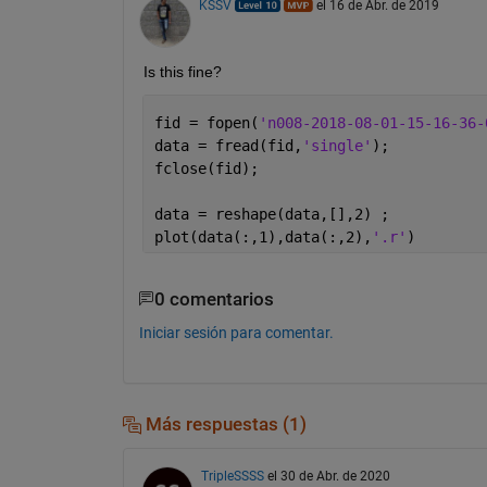
KSSV
el 16 de Abr. de 2019
Is this fine? 
fid = fopen(
'n008-2018-08-01-15-16-36-
data = fread(fid,
'single'
);
fclose(fid);
data = reshape(data,[],2) ; 
plot(data(:,1),data(:,2),
'.r'
)
0 comentarios
Iniciar sesión para comentar.
Más respuestas (1)
TripleSSSS
el 30 de Abr. de 2020