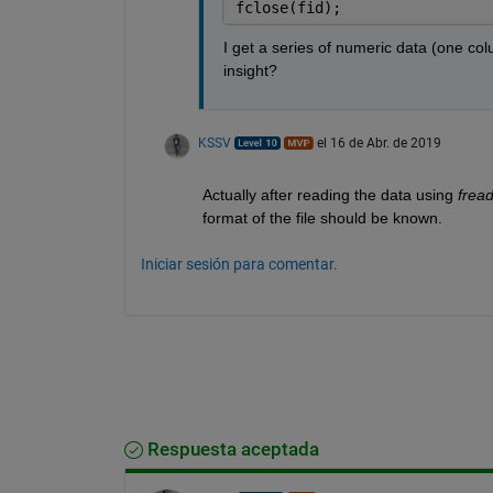
fclose(fid);
I get a series of numeric data (one colu
insight?
KSSV
el 16 de Abr. de 2019
Actually after reading the data using 
frea
format of the file should be known. 
Iniciar sesión para comentar.
Respuesta aceptada