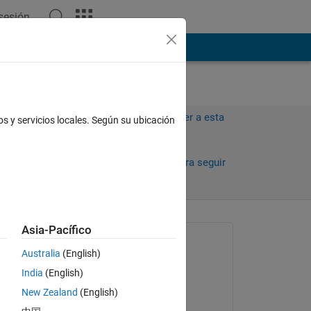
 sesión
ión
Más
Iniciar sesión para responder a esta
os y servicios locales. Según su ubicación
pregunta.
Compartir
Iniciar sesión para seguir
la actividad
antiguos
Asia-Pacífico
Preguntada:
Australia
(English)
Kevin Chng
India
(English)
el 16 de Abr. de 2019
New Zealand
(English)
Respondida: