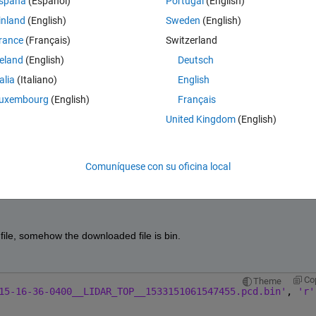
spaña
(Español)
Portugal
(English)
inland
(English)
Sweden
(English)
sonal/kevin_chng_techsource-asia_com/EfXGPElYfNxFum-
rance
(Français)
Switzerland
W4D
reland
(English)
Deutsch
talia
(Italiano)
English
data in MATLAB?
uxembourg
(English)
Français
United Kingdom
(English)
ntiguo
Abrir en MATLAB Online
Comuníquese con su oficina local
ata from the link below:
 file, somehow the downloaded file is bin. 
Co
Theme
15-16-36-0400__LIDAR_TOP__1533151061547455.pcd.bin'
, 
'r'