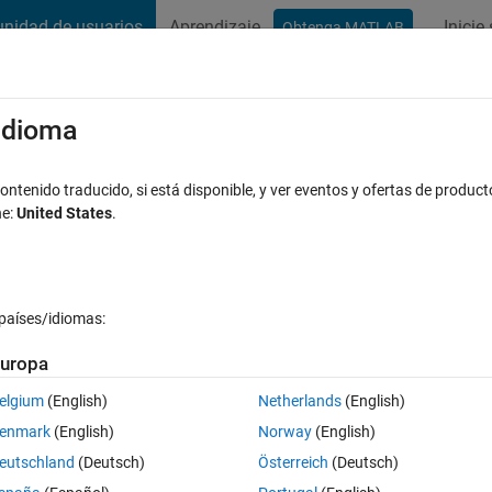
nidad de usuarios
Aprendizaje
Inicie
Obtenga MATLAB
t Playground
Conversaciones
Competiciones
Blogs
Publicac
xaminar
Preguntas frecuentes sobre MATLAB
Más
/idioma
lidar data?
ntenido traducido, si está disponible, y ver eventos y ofertas de product
ne:
United States
.
Respuesta aceptada
Actualizado a las 30 Abr. 2020
tas
países/idiomas:
Mostrar comentarios más 
uropa
elgium
(English)
Netherlands
(English)
0 votos
enmark
(English)
Norway
(English)
eutschland
(Deutsch)
Österreich
(Deutsch)