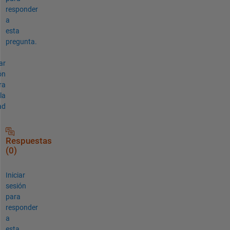
responder
a
esta
pregunta.
ar
ón
ra
la
ad
Respuestas
(0)
Iniciar
sesión
para
responder
a
esta