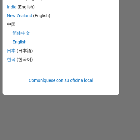
i
g
India
(English)
n
New Zealand
(English)
e
中国
d 
d
简体中文
i
English
s
日本
(日本語)
t
a
한국
(한국어)
n
c
e 
Comuníquese con su oficina local
f
i
e
l
d 
d
e
s
c