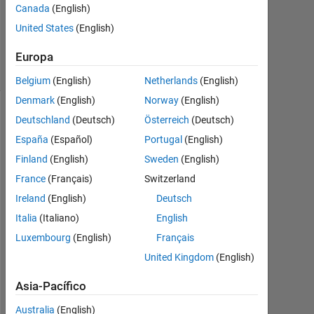
Canada
(English)
2019
0
United States
(English)
Respuestas
10 Visualizaciones
Europa
(30 días)
Belgium
(English)
Netherlands
(English)
Denmark
(English)
Norway
(English)
Deutschland
(Deutsch)
Österreich
(Deutsch)
España
(Español)
Portugal
(English)
Finland
(English)
Sweden
(English)
France
(Français)
Switzerland
Ireland
(English)
Deutsch
Italia
(Italiano)
English
New Doc
2019-04-23
Luxembourg
(English)
Français
00.41.24_1.jpg
United Kingdom
(English)
Asia-Pacífico
S
Australia
(English)