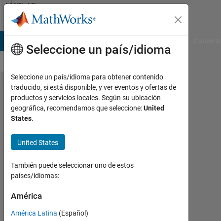
Saltar al contenido
MATLAB
Answers
B Answers
File Exchange
Cody
AI Chat Playground
Convers
Seleccione un país/idioma
Seleccione un país/idioma para obtener contenido
traducido, si está disponible, y ver eventos y ofertas de
Generating
productos y servicios locales. Según su ubicación
geográfica, recomendamos que seleccione:
United
signed
States
.
distance
field for L-
United States
shape
También puede seleccionar uno de estos
países/idiomas:
SAMUEL
AYINDE
América
23
América Latina
(Español)
Abr.