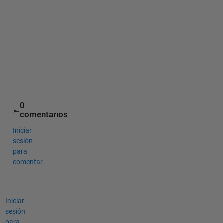
LS.Phi1 = Phi1;
figure(11)
subplot(2,1,1)
contourf( reshape( LS.x, M), reshape(LS.y , M), res
subplot(2,1,2)
contourf( reshape( LS.x, M), reshape(LS.y , M), res
0
comentarios
Iniciar
sesión
para
comentar.
Iniciar
sesión
para