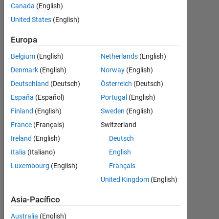
0
Canada
(English)
Respuestas
United States
(English)
Actualizado
Europa
a las 31
Belgium
(English)
Netherlands
(English)
Jul. 2019
8 Visualizaciones
Denmark
(English)
Norway
(English)
(30 días)
Deutschland
(Deutsch)
Österreich
(Deutsch)
España
(Español)
Portugal
(English)
Finland
(English)
Sweden
(English)
France
(Français)
Switzerland
Ireland
(English)
Deutsch
Italia
(Italiano)
English
Luxembourg
(English)
Français
United Kingdom
(English)
I 
Asia-Pacífico
h
a
Australia
(English)