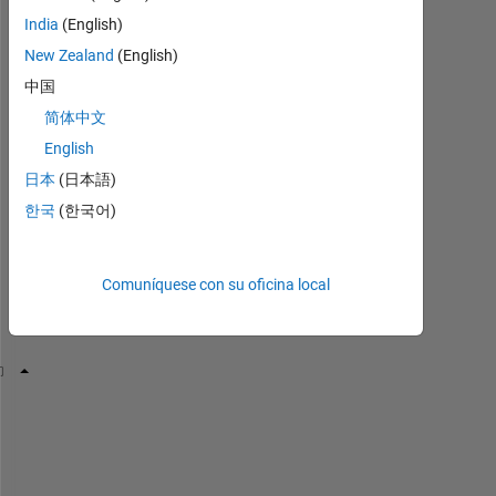
d 
India
(English)
f
New Zealand
(English)
o
l
中国
l
简体中文
o
English
w
i
日本
(日本語)
n
한국
(한국어)
g 
c
o
Comuníquese con su oficina local
d
e
:
% data
a = 30;
b = 150;
D = (b-a).*rand(100,1) + a;
% threshold