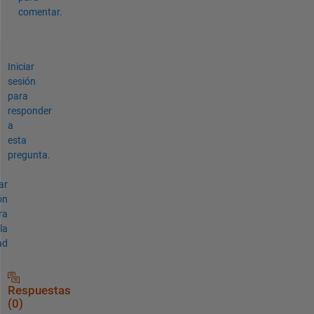
comentar.
Iniciar
sesión
para
responder
a
esta
pregunta.
ar
ón
ra
la
ad
Respuestas
(0)