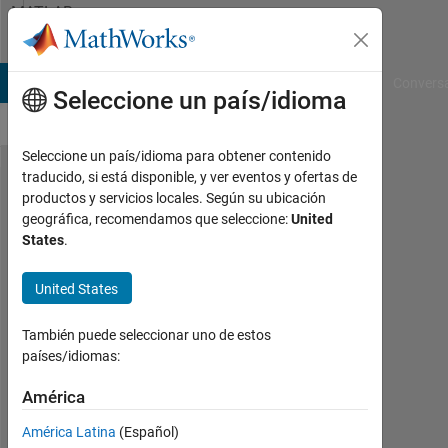
Saltar al contenido
MATLAB
Answers
B Answers
File Exchange
Cody
AI Chat Playground
Convers
Seleccione un país/idioma
Seleccione un país/idioma para obtener contenido
traducido, si está disponible, y ver eventos y ofertas de
linear
productos y servicios locales. Según su ubicación
geográfica, recomendamos que seleccione:
United
optimization
States
.
without any
constraint
United States
También puede seleccionar uno de estos
MUKESH
países/idiomas:
KUMAR
31
América
Jul.
2019
América Latina
(Español)