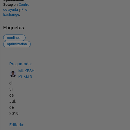
Setup
en
Centro
de ayuda
y
File
Exchange
.
Etiquetas
nonlinear
optimization
Ver también
Preguntada:
MUKESH
KUMAR
el
31
de
Jul.
de
2019
Editada: