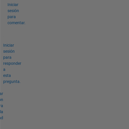
Iniciar
sesión
para
comentar.
Iniciar
sesión
para
responder
a
esta
pregunta.
ar
ón
ra
la
ad