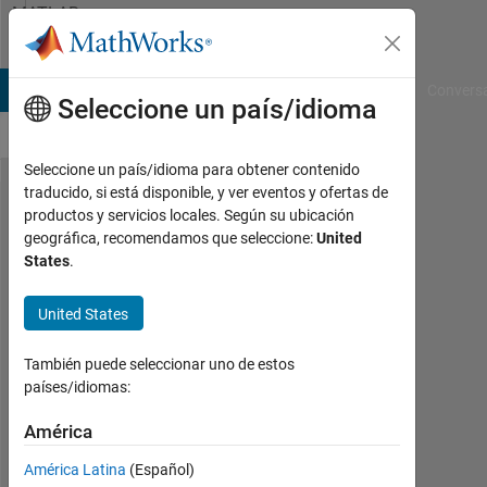
Saltar al contenido
MATLAB
Answers
B Answers
File Exchange
Cody
AI Chat Playground
Convers
Seleccione un país/idioma
Seleccione un país/idioma para obtener contenido
traducido, si está disponible, y ver eventos y ofertas de
recall
productos y servicios locales. Según su ubicación
geográfica, recomendamos que seleccione:
United
updated
States
.
vector
from a
United States
loop
También puede seleccionar uno de estos
países/idiomas:
Gaetano
Pavone
América
23
América Latina
(Español)
Oct.