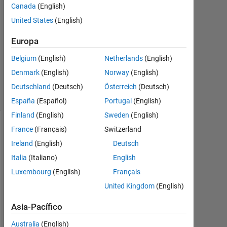
Canada
(English)
2019
1
United States
(English)
Respuesta
Europa
Actualizado
Belgium
(English)
Netherlands
(English)
a las 23
Denmark
(English)
Norway
(English)
Oct. 2019
6 Visualizaciones
Deutschland
(Deutsch)
Österreich
(Deutsch)
(30 días)
España
(Español)
Portugal
(English)
Finland
(English)
Sweden
(English)
France
(Français)
Switzerland
Ireland
(English)
Deutsch
Italia
(Italiano)
English
Luxembourg
(English)
Français
United Kingdom
(English)
Asia-Pacífico
I 
Australia
(English)
h