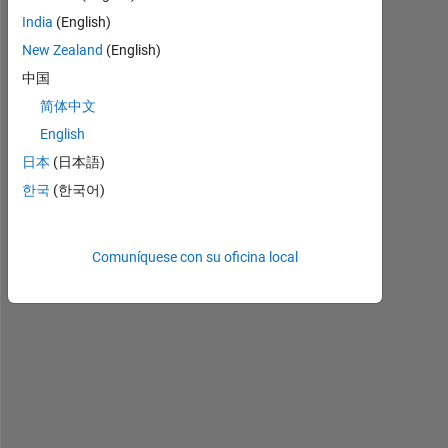
a
India
(English)
v
New Zealand
(English)
e 
中国
a 
c
简体中文
o
English
l
日本
(日本語)
u
m
한국
(한국어)
n 
v
e
Comuníquese con su oficina local
c
t
o
r 
"
d
i
s
p