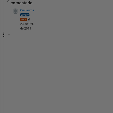
comentario
Guillaume
el
23 de Oct.
de 2019
+
1 
f
o
r 
t
h
e 
u
s
e 
o