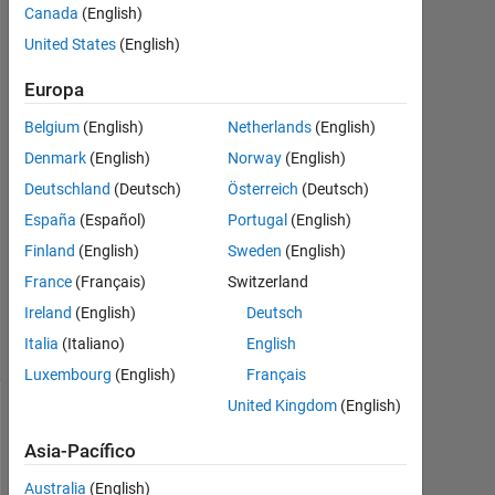
H Werner
Canada
(English)
9
United States
(English)
Abr.
2020
Europa
1
Respuesta
Belgium
(English)
Netherlands
(English)
Denmark
(English)
Norway
(English)
Respuesta
Deutschland
(Deutsch)
Österreich
(Deutsch)
aceptada
España
(Español)
Portugal
(English)
Actualizado
Finland
(English)
Sweden
(English)
a las 14
France
(Français)
Switzerland
Abr. 2020
Ireland
(English)
Deutsch
47 Visualizaciones
Italia
(Italiano)
English
(30 días)
Luxembourg
(English)
Français
United Kingdom
(English)
Asia-Pacífico
Australia
(English)