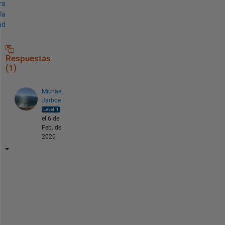
ra
la
ad
Respuestas
(1)
Michael
Jarboe
el 6 de
Feb. de
2020
u
s
e 
'