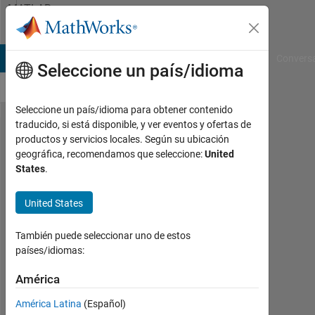
Saltar al contenido
MATLAB
Answers
B Answers
File Exchange
Cody
AI Chat Playground
Convers
Seleccione un país/idioma
Seleccione un país/idioma para obtener contenido
traducido, si está disponible, y ver eventos y ofertas de
Automatically
productos y servicios locales. Según su ubicación
geográfica, recomendamos que seleccione:
United
open certain
States
.
file types
outside
United States
MATLAB
También puede seleccionar uno de estos
países/idiomas:
markushatg
América
7
América Latina
(Español)
Nov.