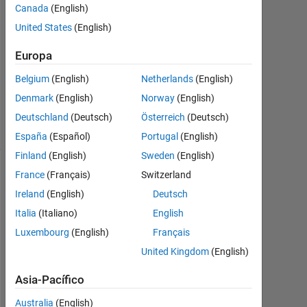
Canada
(English)
2012
1
United States
(English)
Respuesta
Europa
Actualizado
Belgium
(English)
Netherlands
(English)
a las 25
Denmark
(English)
Norway
(English)
Feb. 2021
26 Visualizaciones
Deutschland
(Deutsch)
Österreich
(Deutsch)
(30 días)
España
(Español)
Portugal
(English)
Finland
(English)
Sweden
(English)
France
(Français)
Switzerland
Mostrar
comentarios
Ireland
(English)
Deutsch
más
Italia
(Italiano)
English
antiguos
Luxembourg
(English)
Français
United Kingdom
(English)
Asia-Pacífico
I
Australia
(English)
s 