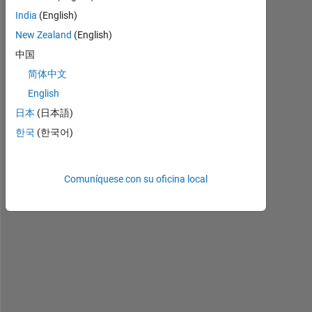
t
India
(English)
h
New Zealand
(English)
e
中国
r
e 
简体中文
a 
English
w
日本
(日本語)
a
y 
한국
(한국어)
t
o 
t
Comuníquese con su oficina local
e
l
l 
M
A
T
L
A
B 