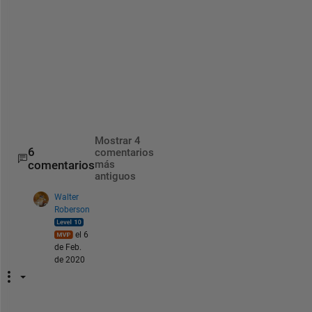
?
T
h
a
n
k
s
Mostrar 4
6
comentarios
comentarios
más
antiguos
Walter
Roberson
el 6
de Feb.
de 2020