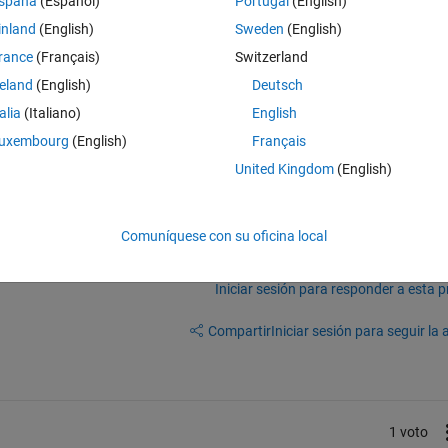
spaña
(Español)
Portugal
(English)
Theme
inland
(English)
Sweden
(English)
resent keylog values
)
rance
(Français)
Switzerland
reland
(English)
Deutsch
ble all the keys except..." because I won't really want to keylog the enti
talia
(Italiano)
English
ve made this programming experience awesome so far, Brett
uxembourg
(English)
Français
United Kingdom
(English)
Comuníquese con su oficina local
Iniciar sesión para responder a esta 
Compartir
Iniciar sesión para seguir la 
1 voto