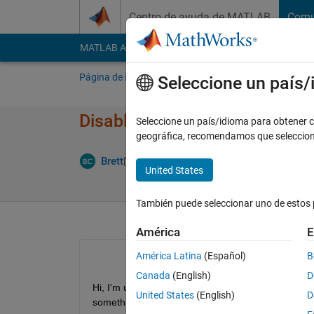
Saltar al contenido
Centro de ayuda de MATLAB
Comu
MATLAB Answers
File Exchange
Cody
AI Cha
Página de inicio
Preguntar
Responder
E
Seleccione un país
Disable all Keys Except...
Seleccione un país/idioma para obtener co
geográfica, recomendamos que seleccio
Actualiza
Brett
4 Dic. 2012
3 Respuestas
United States
También puede seleccionar uno de estos 
América
E
América Latina
(Español)
B
Canada
(English)
D
Hi, I'm using psychtoolbox and I want to deactivat
United States
(English)
D
something like this: