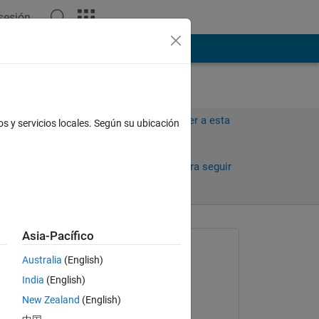
 sesión
ión
Más
Iniciar sesión para responder a esta
os y servicios locales. Según su ubicación
pregunta.
Compartir
Iniciar sesión para seguir
la actividad
Asia-Pacífico
Preguntada:
Australia
(English)
Brett
India
(English)
el 4 de Dic. de 2012
ing 
New Zealand
(English)
Editada: