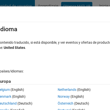
nidad de usuarios
Aprendizaje
Inicie
Obtenga MATLAB
t Playground
Conversaciones
Competiciones
Blogs
Publicac
xaminar
Preguntas frecuentes sobre MATLAB
Más
/idioma
ntenido traducido, si está disponible, y ver eventos y ofertas de product
ne:
United States
.
do a las 19 Feb. 2019
6 Visualizaciones (30 días)
países/idiomas:
uropa
elgium
(English)
Netherlands
(English)
0 votos
Abrir en MATLAB Online
enmark
(English)
Norway
(English)
e every key except for the ones related to my program. I know I can writ
eutschland
(Deutsch)
Österreich
(Deutsch)