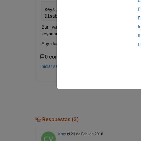
E
F
KeysIWantDisable = [4 7 8] 
% 4 5 7 rep
DisableKeysForKbCheck(KeysIWantDisable
F
I
But I was wondering if there was a way to say "disa
keyboard when I'm only using 4 keys.
I
Any ideas will be much appreciated, you guys ha
L
0 comentarios
Iniciar sesión para comentar.
Respuestas (3)
Kmy
el 23 de Feb. de 2018