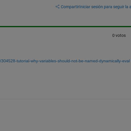
Compartir
Iniciar sesión para seguir la 
0 votos
304528-tutorial-why-variables-should-not-be-named-dynamically-eval