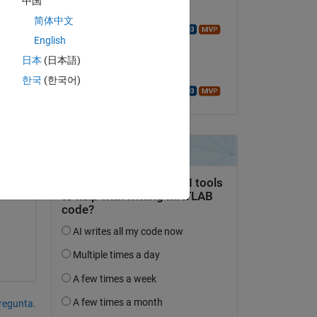
中国
Respondida:
Copy
简体中文
Walter Roberson
English
el 20 de Jul. de 2020
日本
(日本語)
Aceptada:
한국
(한국어)
Walter Roberson
Copy
pregunta.