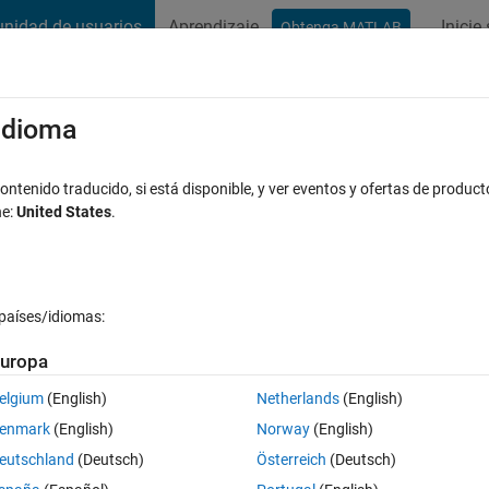
nidad de usuarios
Aprendizaje
Inicie
Obtenga MATLAB
t Playground
Conversaciones
Competiciones
Blogs
Publicac
xaminar
Preguntas frecuentes sobre MATLAB
Más
/idioma
is changed over iteration number in for 
ntenido traducido, si está disponible, y ver eventos y ofertas de product
ne:
United States
.
Respuesta aceptada
Actualizado a las 20 Jul. 2020
a
países/idiomas:
uropa
elgium
(English)
Netherlands
(English)
enmark
(English)
Norway
(English)
0 votos
Abrir en MATLAB Online
eutschland
(Deutsch)
Österreich
(Deutsch)
in Time delay Neural network