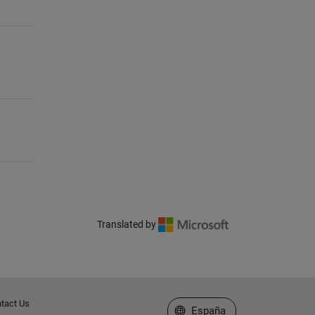
Translated by
tact Us
Seleccione un país/idioma
España