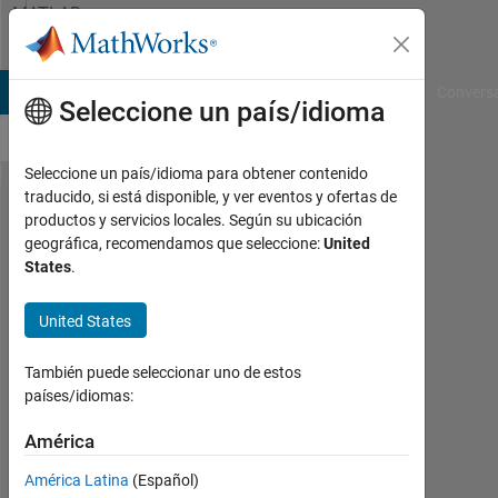
Saltar al contenido
MATLAB
Answers
B Answers
File Exchange
Cody
AI Chat Playground
Convers
Seleccione un país/idioma
Seleccione un país/idioma para obtener contenido
traducido, si está disponible, y ver eventos y ofertas de
Error on
productos y servicios locales. Según su ubicación
geográfica, recomendamos que seleccione:
United
uninstalling
States
.
matlab
United States
Sanjeeth
También puede seleccionar uno de estos
Maskapuri
países/idiomas:
14
Ag.
América
2020
2
América Latina
(Español)
Respuestas