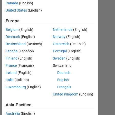
Canada
(English)
United States
(English)
Actualizado
a las 14 Ag.
Europa
2020
41 Visualizaciones
Belgium
(English)
Netherlands
(English)
(30 días)
Denmark
(English)
Norway
(English)
Deutschland
(Deutsch)
Österreich
(Deutsch)
España
(Español)
Portugal
(English)
Finland
(English)
Sweden
(English)
France
(Français)
Switzerland
Ireland
(English)
Deutsch
Italia
(Italiano)
English
Luxembourg
(English)
Français
I 
United Kingdom
(English)
w
Asia-Pacífico
o
u
Australia
(English)