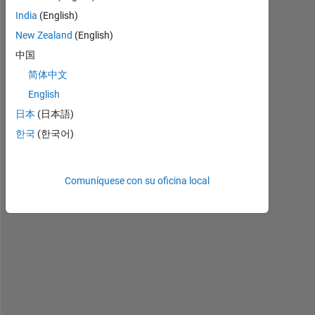
l
India
(English)
d 
l
New Zealand
(English)
i
中国
k
简体中文
e 
t
English
o 
日本
(日本語)
u
한국
(한국어)
n
i
n
s
Comuníquese con su oficina local
t
a
l
l 
m
a
t
l
a