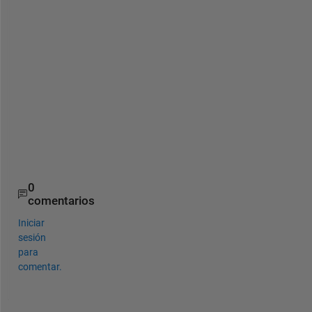
m
e 
t
o 
f
i
x 
i
t
.
0
comentarios
Iniciar
sesión
para
comentar.