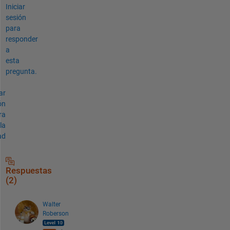
Iniciar
sesión
para
responder
a
esta
pregunta.
ar
ón
ra
la
ad
Respuestas
(2)
Walter
Roberson