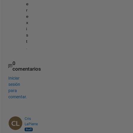
e
r 
e
x
i
s
t
.
0
comentarios
Iniciar
sesión
para
comentar.
Cris
LaPierre