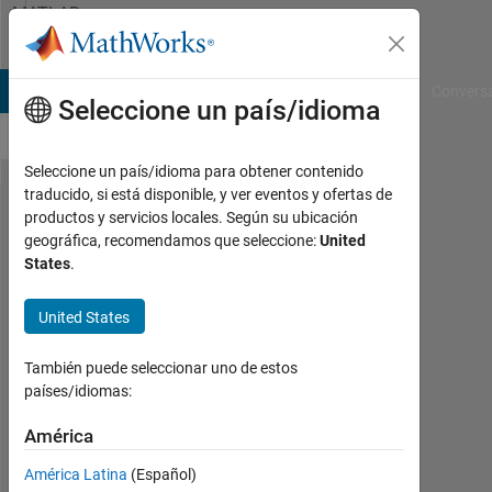
Saltar al contenido
MATLAB
Answers
B Answers
File Exchange
Cody
AI Chat Playground
Convers
Seleccione un país/idioma
Seleccione un país/idioma para obtener contenido
traducido, si está disponible, y ver eventos y ofertas de
Building
productos y servicios locales. Según su ubicación
geográfica, recomendamos que seleccione:
United
a
States
.
surface
plot
United States
También puede seleccionar uno de estos
Tom
países/idiomas:
23
América
Feb.
2013
América Latina
(Español)