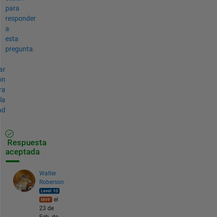
para
responder
a
esta
pregunta.
ar
ón
ra
la
ad
Respuesta
aceptada
Walter
Roberson
el
23 de
Feb. de