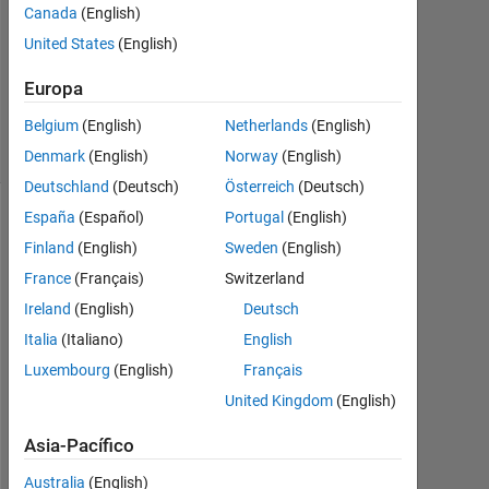
1
Canada
(English)
Respuesta
United States
(English)
Respuesta
Europa
aceptada
Belgium
(English)
Netherlands
(English)
8 Visualizaciones
(30 días)
Denmark
(English)
Norway
(English)
Deutschland
(Deutsch)
Österreich
(Deutsch)
España
(Español)
Portugal
(English)
Finland
(English)
Sweden
(English)
France
(Français)
Switzerland
Ireland
(English)
Deutsch
Italia
(Italiano)
English
Luxembourg
(English)
Français
United Kingdom
(English)
P
l
Asia-Pacífico
e
a
Australia
(English)