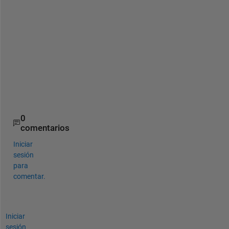
)
*
s
i
n
(
y
/
b
)
0
comentarios
Iniciar
sesión
para
comentar.
Iniciar
sesión