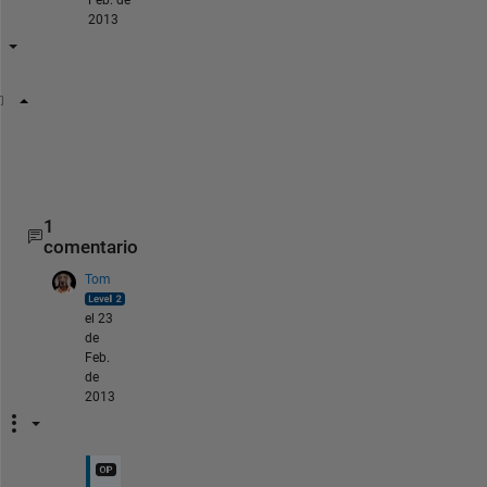
2013
[X, Y] = meshgrid(x, y);
z = sin(X ./ a) * sin(y ./ b);
surf(x, y, z)
1
comentario
Tom
el 23
de
Feb.
de
2013