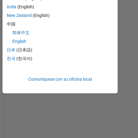
s
India
(English)
e 
New Zealand
(English)
w
o
中国
u
简体中文
l
English
d 
s
日本
(日本語)
o
한국
(한국어)
m
e
o
Comuníquese con su oficina local
n
e 
b
e 
w
i
l
l
i