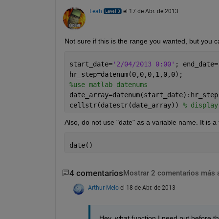
Leah
el 17 de Abr. de 2013
Not sure if this is the range you wanted, but you 
start_date=
'2/04/2013 0:00'
; end_date=
hr_step=datenum(0,0,0,1,0,0);
%use matlab datenums
date_array=datenum(start_date):hr_step
cellstr(datestr(date_array)) 
% display
Also, do not use "date" as a variable name. It is a 
date()
4 comentarios
Mostrar 2 comentarios más 
Arthur Melo
el 18 de Abr. de 2013
Hey, what function I need put before t