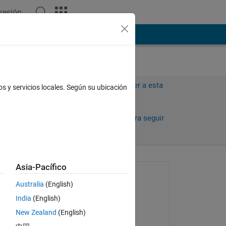
 sesión
ión
Más
Iniciar sesión para responder a esta
os y servicios locales. Según su ubicación
pregunta.
Compartir
Iniciar sesión para seguir
la actividad
antiguos
Asia-Pacífico
Preguntada:
Australia
(English)
Arthur Melo
India
(English)
el 17 de Abr. de 2013
New Zealand
(English)
Aceptada: