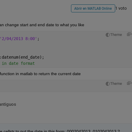
1 voto
Abrir en MATLAB Online
can change start and end date to what you like
Theme
'2/04/2013 8:00'
;
:datenum(end_date); 
 in date format
function in matlab to return the current date
Theme
antiguos
he cellstr to put the date in this form: 0002042013, 0102042013 ?