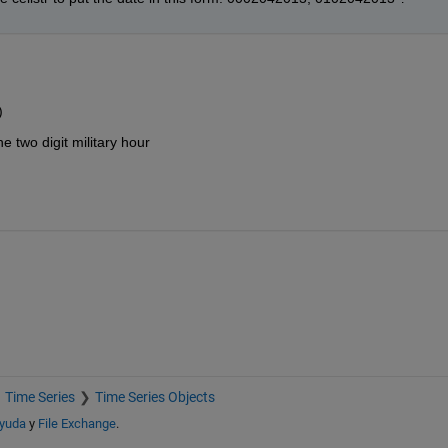
)
e two digit military hour
Time Series
Time Series Objects
ayuda
y
File Exchange
.