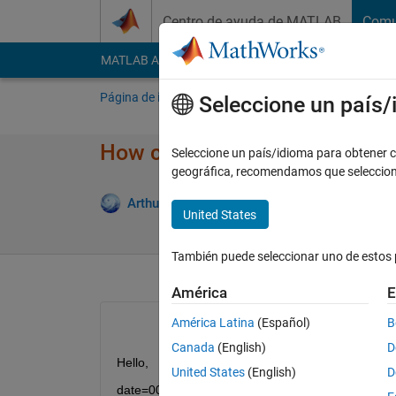
Saltar al contenido
Centro de ayuda de MATLAB
Comu
MATLAB Answers
File Exchange
Cody
AI Cha
Página de inicio
Preguntar
Responder
E
Seleccione un país
How can I create a loop using
Seleccione un país/idioma para obtener co
geográfica, recomendamos que seleccio
Re
Arthur Melo
17 Abr. 2013
1 Respuesta
United States
También puede seleccionar uno de estos 
América
E
América Latina
(Español)
B
Canada
(English)
D
Hello,
United States
(English)
D
date=0002042013; end_date=0802042013;