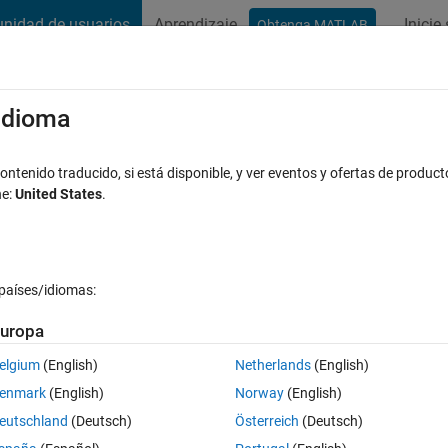
nidad de usuarios
Aprendizaje
Inicie
Obtenga MATLAB
t Playground
Conversaciones
Competiciones
Blogs
Publicac
xaminar
Preguntas frecuentes sobre MATLAB
Más
/idioma
 date form ?
ntenido traducido, si está disponible, y ver eventos y ofertas de product
ne:
United States
.
spuesta aceptada
5 Visualizaciones (30 días)
países/idiomas:
Mostrar comentarios más 
uropa
elgium
(English)
Netherlands
(English)
0 votos
enmark
(English)
Norway
(English)
eutschland
(Deutsch)
Österreich
(Deutsch)