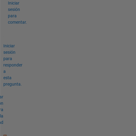
Iniciar
sesión
para
comentar.
Iniciar
sesión
para
responder
a
esta
pregunta.
ar
ón
ra
la
ad