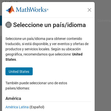
Saltar al contenido
MATLAB
Answers
B Answers
File Exchange
Cody
AI Chat Playground
Convers
Seleccione un país/idioma
Seleccione un país/idioma para obtener contenido
traducido, si está disponible, y ver eventos y ofertas de
Function
productos y servicios locales. Según su ubicación
geográfica, recomendamos que seleccione:
United
readAprilTag
States
.
code
generation
United States
También puede seleccionar uno de estos
Alberto
países/idiomas:
Sconfienza
2
América
Mzo.
2021
América Latina
(Español)