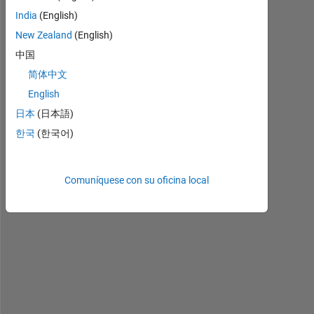
India
(English)
I 
New Zealand
(English)
n
中国
e
e
简体中文
d 
English
t
日本
(日本語)
o 
d
한국
(한국어)
e
t
e
Comuníquese con su oficina local
c
t 
a
n
d 
e
s
t
i