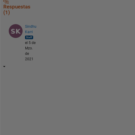
Respuestas
(1)
Sindhu
Karri
el 5 de
Mzo.
de
2021
H
i
i
,
r
e