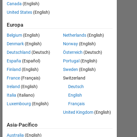
1
Canada
(English)
Respuesta
United States
(English)
Actualizado
Europa
a las 8
Belgium
(English)
Netherlands
(English)
Mzo. 2021
13 Visualizaciones
Denmark
(English)
Norway
(English)
(30 días)
Deutschland
(Deutsch)
Österreich
(Deutsch)
España
(Español)
Portugal
(English)
Finland
(English)
Sweden
(English)
France
(Français)
Switzerland
Ireland
(English)
Deutsch
Italia
(Italiano)
English
Luxembourg
(English)
Français
United Kingdom
(English)
H
Asia-Pacífico
i
,
Australia
(English)