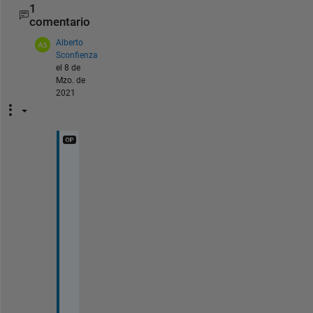
1
comentario
Alberto
Sconfienza
el 8 de
Mzo. de
2021
T
h
a
n
k 
y
o
u
, 
d
o 