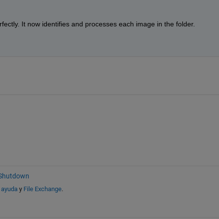
fectly. It now identifies and processes each image in the folder. 
 Shutdown
 ayuda
y
File Exchange
.