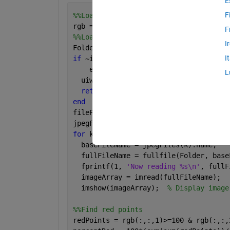
E
F
%%Load image
rgb = imread(fullFileName);
F
%%Load image
I
Folder = 
'C:\Users\Owen\Desktop\UNIVER
I
if 
~isfolder(Folder)
    errorMessage = sprintf(
'Error: The
L
  uiwait(warndlg(errorMessage));
return
;
end
filePattern = fullfile(Folder, 
'*.jpg'
jpegFiles = dir(filePattern);
for 
k = 1:length(jpegFiles)
  baseFileName = jpegFiles(k).name;
  fullFileName = fullfile(Folder, base
  fprintf(1, 
'Now reading %s\n'
, fullF
  imageArray = imread(fullFileName);
  imshow(imageArray);  
% Display image
%%Find red points
redPoints = rgb(:,:,1)>=100 & rgb(:,:,