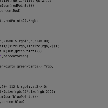
(size(rgb,1)*size(rgb,2)));
m(sum(redPoints)))
percentRed)
ts,redPoints)).*rgb;
:,2)>=0 & rgb(:,:,3)<=100;
s))/(size(rgb,1)*size(rgb,2)));
sum(sum(greenPoints)))
'
,percentGreen)
enPoints,greenPoints)).*rgb;
,2)<=112 & rgb(:,:,3)>=0;
)/(size(rgb,1)*size(rgb,2)));
um(sum(bluePoints)))
,percentBlue)