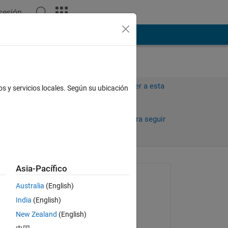
 sesión
ión
Más
Iniciar sesión para responder a esta
os y servicios locales. Según su ubicación
pregunta.
Compartir
Iniciar sesión para seguir
la actividad
Asia-Pacífico
Preguntada:
Australia
(English)
Owen Lane
India
(English)
el 12 de Mzo. de 2021
get 
New Zealand
(English)
Comentada: