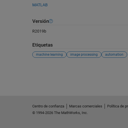
MATLAB
Versión
R2019b
Etiquetas
machine learning
image processing
automation
Ver también
Centro de confianza
Marcas comerciales
Política de p
© 1994-2026 The MathWorks, Inc.