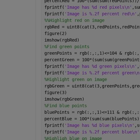
percentRed = 100*(sum(sum(redPoints))/
fprintf(
'Image has %d red pixels\n'
,su
fprintf(
'Image is %.2f percent red\n'
,
%%Highlight red on image
rgbRed = uint8(cat(3,redPoints,redPoin
figure(2)
imshow(rgbRed)
%Find green points
greenPoints = rgb(:,:,1)<=104 & rgb(:,
percentGreen = 100*(sum(sum(greenPoint
fprintf(
'Image has %d green pixels\n'
,
fprintf(
'Image is %.2f percent green\n
%Highlight green on image
rgbGreen = uint8(cat(3,greenPoints,gre
figure(3)
imshow(rgbGreen)
%Find blue points
bluePoints = rgb(:,:,1)<=111 & rgb(:,:
percentBlue = 100*(sum(sum(bluePoints)
fprintf(
'Image has %d blue pixels\n'
,s
fprintf(
'Image is %.2f percent blue\n'
%Highligh blue on image