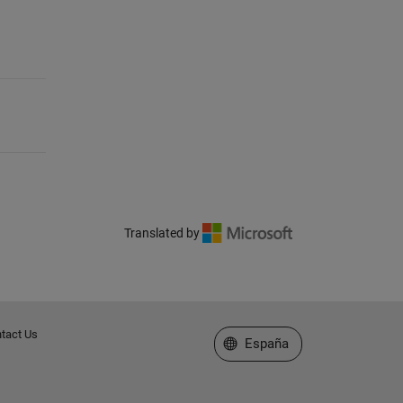
Translated by
tact Us
Seleccione un país/idioma
España