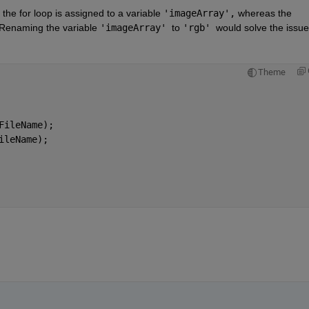
n the for loop is assigned to a variable 
'imageArray',
 whereas the 
 Renaming the variable 
'imageArray' 
to 
'rgb' 
would solve the issue
Theme
FileName);
ileName);