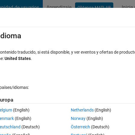
nidad de usuarios
Aprendizaje
Inicie
Obtenga MATLAB
t Playground
Conversaciones
Competiciones
Blogs
Publicac
xaminar
Preguntas frecuentes sobre MATLAB
Más
/idioma
ntenido traducido, si está disponible, y ver eventos y ofertas de product
ne:
United States
.
espuesta aceptada
Actualizado a las 15 Mzo. 2021
países/idiomas:
uropa
elgium
(English)
Netherlands
(English)
0 votos
Abrir en MATLAB Online
enmark
(English)
Norway
(English)
folder, which i does correctly but only processes the baseFile. How do i 
eutschland
(Deutsch)
Österreich
(Deutsch)
ads it?