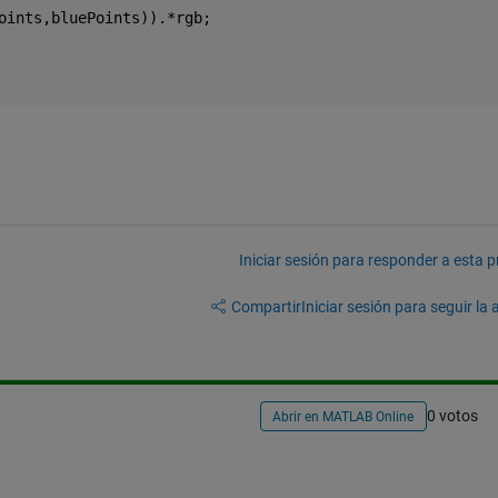
oints,bluePoints)).*rgb;
Iniciar sesión para responder a esta 
Compartir
Iniciar sesión para seguir la 
1
0 votos
Abrir en MATLAB Online