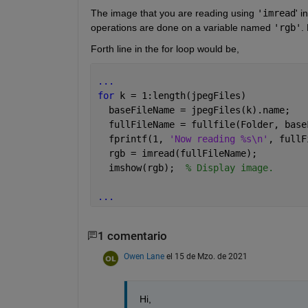
The image that you are reading using 
'imread
' i
operations are done on a variable named 
'rgb'
.
Forth line in the for loop would be,
...
for 
k = 1:length(jpegFiles)
  baseFileName = jpegFiles(k).name;
  fullFileName = fullfile(Folder, base
  fprintf(1, 
'Now reading %s\n'
, fullF
  rgb = imread(fullFileName);
  imshow(rgb);  
% Display image.
...
1 comentario
Owen Lane
el 15 de Mzo. de 2021
Hi, 