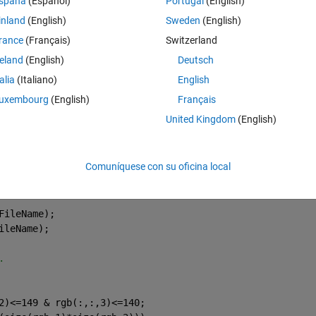
spaña
(Español)
Portugal
(English)
Theme
inland
(English)
Sweden
(English)
rance
(Français)
Switzerland
reland
(English)
Deutsch
SITY\Year 3\SEM2\KV6003 Induvidual Projects\MATLAB code'
talia
(Italiano)
English
 following folder does not exist:\n%s'
, Folder);
uxembourg
(English)
Français
United Kingdom
(English)
);
Comuníquese con su oficina local
FileName);
ileName);
.
2)<=149 & rgb(:,:,3)<=140;