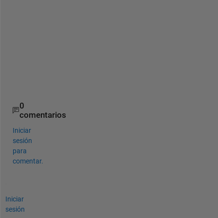
t
o 
d
o 
t
h
a
t
. 
0
comentarios
Iniciar
sesión
para
comentar.
Iniciar
sesión