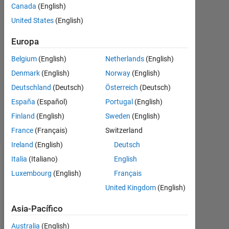
fatema
Canada
(English)
23
United States
(English)
Mzo.
2021
Europa
1
Respuesta
Belgium
(English)
Netherlands
(English)
Denmark
(English)
Norway
(English)
Actualizado
Deutschland
(Deutsch)
Österreich
(Deutsch)
a las 26
España
(Español)
Portugal
(English)
Mzo. 2021
3 Visualizaciones
Finland
(English)
Sweden
(English)
(30 días)
France
(Français)
Switzerland
Ireland
(English)
Deutsch
Italia
(Italiano)
English
Luxembourg
(English)
Français
United Kingdom
(English)
Asia-Pacífico
Australia
(English)