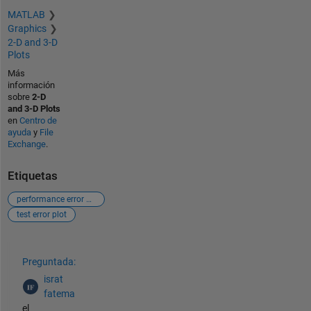
MATLAB
Graphics
2-D and 3-D
Plots
Más
información
sobre
2-D
and 3-D Plots
en
Centro de
ayuda
y
File
Exchange
.
Etiquetas
performance error plot
test error plot
Ver también
Preguntada:
israt
fatema
el