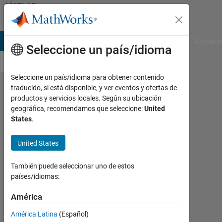
Saltar al contenido
MATLAB
Answers
B Answers
File Exchange
Cody
AI Chat Playground
Convers
Seleccione un país/idioma
Seleccione un país/idioma para obtener contenido
traducido, si está disponible, y ver eventos y ofertas de
How to
productos y servicios locales. Según su ubicación
geográfica, recomendamos que seleccione:
United
plot test
States
.
error for
different
United States
hyper
También puede seleccionar uno de estos
parameter
países/idiomas:
settings?
América
israt
América Latina
(Español)