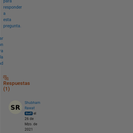
para
responder
a
esta
pregunta.
ar
ón
ra
la
ad
Respuestas
(1)
Shubham
Rawat
el
26 de
Mzo. de
2021