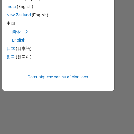
India
(English)
Capture.JPG
New Zealand
(English)
中国
I 
简体中文
w
English
a
日本
(日本語)
n
t 
한국
(한국어)
p
l
o
Comuníquese con su oficina local
t 
(
l
i
n
e
) 
m
y 