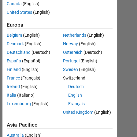
Canada
(English)
Respuesta
United States
(English)
aceptada
12 Visualizaciones
Europa
(30 días)
Belgium
(English)
Netherlands
(English)
Denmark
(English)
Norway
(English)
Deutschland
(Deutsch)
Österreich
(Deutsch)
España
(Español)
Portugal
(English)
Finland
(English)
Sweden
(English)
France
(Français)
Switzerland
Ireland
(English)
Deutsch
Italia
(Italiano)
English
I
Luxembourg
(English)
Français
'
m 
United Kingdom
(English)
t
Asia-Pacífico
r
y
Australia
(English)