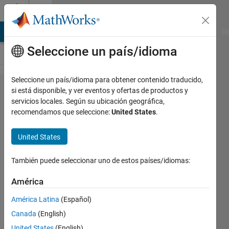
Saltar al contenido
Cody
MATLAB Answers
File Exchange
Cody
AI Chat Playground
Di
Seleccione un país/idioma
Seleccione un país/idioma para obtener contenido traducido,
Problem
si está disponible, y ver eventos y ofertas de productos y
servicios locales. Según su ubicación geográfica,
1919.
recomendamos que seleccione:
United States
.
Returning
a "greater
United States
than"
También puede seleccionar uno de estos países/idiomas:
vector
América
Shaun
América Latina
(Español)
VanWeelden
Canada
(English)
278
United States
(English)
solvers