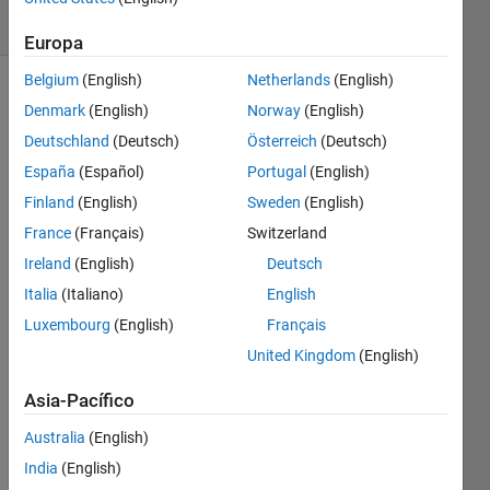
1 likes
Europa
Belgium
(English)
Netherlands
(English)
Denmark
(English)
Norway
(English)
Given a
Deutschland
(Deutsch)
Österreich
(Deutsch)
vector,
España
(Español)
Portugal
(English)
v, return
a new
Finland
(English)
Sweden
(English)
vector ,
France
(Français)
Switzerland
vNew,
Ireland
(English)
Deutsch
containing
only
Italia
(Italiano)
English
values >
Luxembourg
(English)
Français
n.
United Kingdom
(English)
For
Asia-Pacífico
example:
Australia
(English)
v=[1 2 3 4 5 6]

India
(English)
n=3
