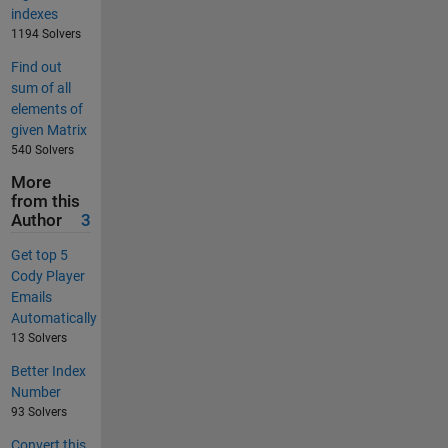
indexes
1194 Solvers
Find out
sum of all
elements of
given Matrix
540 Solvers
More
from this
Author
3
Get top 5
Cody Player
Emails
Automatically
13 Solvers
Better Index
Number
93 Solvers
Convert this