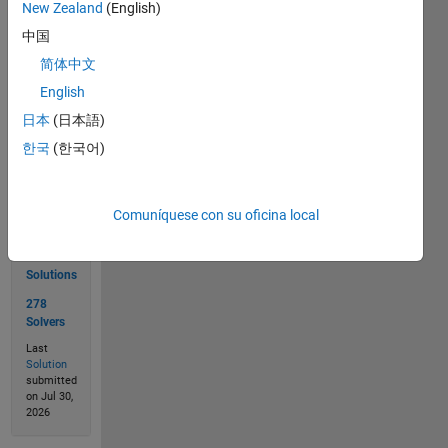
New Zealand
(English)
中国
简体中文
English
Solve
日本
(日本語)
한국
(한국어)
Solution
Stats
Comuníquese con su oficina local
426
Solutions
278
Solvers
Last
Solution
submitted
on Jul 30,
2026