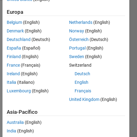
Europa
Belgium
(English)
Netherlands
(English)
Calculate
the
Denmark
(English)
Norway
(English)
force
Deutschland
(Deutsch)
Österreich
(Deutsch)
is u
España
(Español)
Portugal
(English)
are
given
Finland
(English)
Sweden
(English)
mass
France
(Français)
Switzerland
and
Ireland
(English)
Deutsch
acceleration.
Italia
(Italiano)
English
Luxembourg
(English)
Français
Solve
United Kingdom
(English)
Asia-Pacífico
Solution
Australia
(English)
Stats
India
(English)