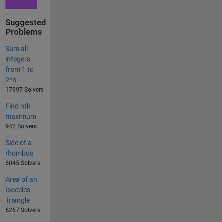
Suggested
Problems
Sum all
integers
from 1 to
2^n
17997 Solvers
Find nth
maximum
942 Solvers
Side of a
rhombus
6045 Solvers
Area of an
Isoceles
Triangle
6267 Solvers