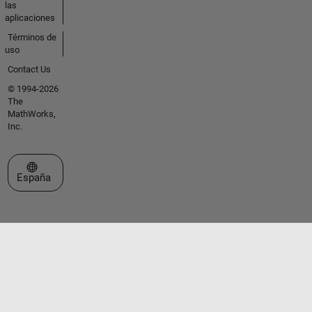
las
aplicaciones
Términos de
uso
Contact Us
© 1994-2026
The
MathWorks,
Inc.
Seleccione un país/idioma
España