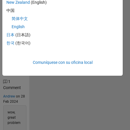
New Zealand
(English)
3507
中国
Solutions
简体中文
2727
Solvers
English
Last
日本
(日本語)
Solution
submitted
한국
(한국어)
on Aug
08, 2026
Comuníquese con su oficina local
Problem
Comments
1
Comment
Andrew
on 28
Feb 2024
wow,
great
problem