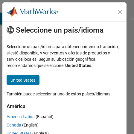
Saltar al contenido
Cody
MATLAB Answers
File Exchange
Cody
AI Chat Playground
Di
Seleccione un país/idioma
Seleccione un país/idioma para obtener contenido traducido,
Problem
si está disponible, y ver eventos y ofertas de productos y
servicios locales. Según su ubicación geográfica,
48695.
recomendamos que seleccione:
United States
.
Laws of
motion
United States
5
También puede seleccionar uno de estos países/idiomas:
Chinmaya
América
3K
América Latina
(Español)
solvers
Canada
(English)
13 likes
United States
(English)