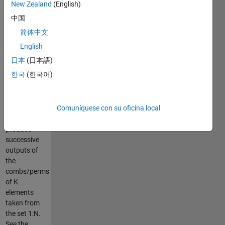
Combinations
New Zealand
(English)
with
中国
repetition.
简体中文
Permutations
without
English
repetition.
日本
(日本語)
Permutations
한국
(한국어)
with
repetition.
Each of
Comuníquese con su oficina local
these will
produce
successive
outputs of
the
combs/perms
of K
elements
taken from
the set 1:N.
See the