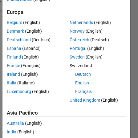
Visión general
Europa
Belgium
(English)
Netherlands
(English)
The folder
contains 4
Denmark
(English)
Norway
(English)
files:
Deutschland
(Deutsch)
Österreich
(Deutsch)
España
(Español)
Portugal
(English)
NEXTCHOOSE
NEXTMULTICHOOSE
Finland
(English)
Sweden
(English)
NEXTPERM
France
(Français)
Switzerland
NEXTSTRING
Ireland
(English)
Deutsch
which
Italia
(Italiano)
English
correspond
Luxembourg
(English)
Français
to the
United Kingdom
(English)
combinatorical
problems:
Asia-Pacífico
Combinations
Australia
(English)
without
India
(English)
repetition.