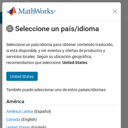
Saltar al contenido
File
Exchange
MATLAB Answers
File Exchange
Cody
AI Chat Playground
Di
Seleccione un país/idioma
Seleccione un país/idioma para obtener contenido traducido,
Next
si está disponible, y ver eventos y ofertas de productos y
servicios locales. Según su ubicación geográfica,
Combination/Permuta​
recomendamos que seleccione:
United States
.
tion
United States
Produces one comb/perm at a time. Both with/without
repetition.
También puede seleccionar uno de estos países/idiomas:
Matt Fig
Versión 1.0.0.0
(7,53 KB)
América
4,3K Descargas
0,00/5
(0)
17 jun 2009
América Latina
(Español)
Canada
(English)
United States
(English)