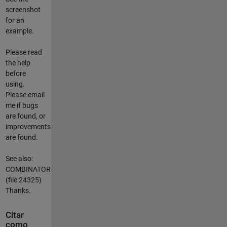
screenshot
for an
example.
Please read
the help
before
using.
Please email
me if bugs
are found, or
improvements
are found.
See also:
COMBINATOR
(file 24325)
Thanks.
Citar
como