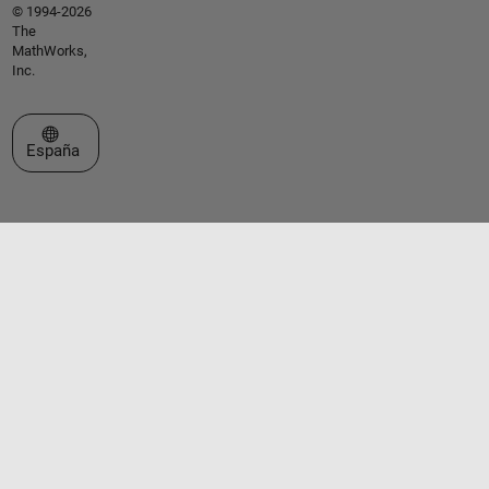
© 1994-2026
The
MathWorks,
Inc.
Seleccione un país/idioma
España