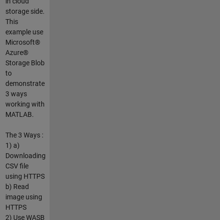
in cloud
storage side.
This
example use
Microsoft®
Azure®
Storage Blob
to
demonstrate
3 ways
working with
MATLAB.
The 3 Ways :
1) a)
Downloading
CSV file
using HTTPS
b) Read
image using
HTTPS
2) Use WASB