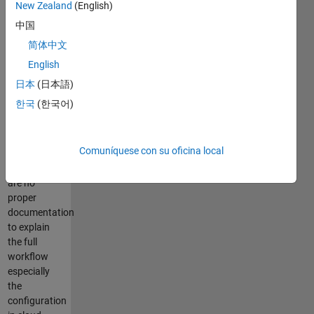
New Zealand
(English)
Storage
Service),
中国
Microsoft®
简体中文
Azure®
English
Storage
Blob, and
日本
(日本語)
Hadoop®
한국
(한국어)
Distributed
File System
(HDFS™).
Comuníquese con su oficina local
I found there
are no
proper
documentation
to explain
the full
workflow
especially
the
configuration