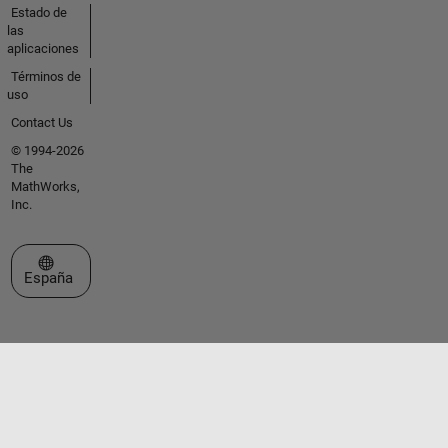
Estado de
las
aplicaciones
Términos de
uso
Contact Us
© 1994-2026
The
MathWorks,
Inc.
Seleccione un país/idioma
España