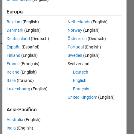
1 jul 2019
Europa
Belgium
(English)
Netherlands
(English)
Denmark
(English)
Norway
(English)
Visión general
Deutschland
(Deutsch)
Österreich
(Deutsch)
España
(Español)
Portugal
(English)
In
Finland
(English)
Sweden
(English)
MATLAB®,
France
(Français)
Switzerland
you can read
Ireland
(English)
Deutsch
and write
data to and
Italia
(Italiano)
English
from a
Luxembourg
(English)
Français
remote
United Kingdom
(English)
location,
such as
Asia-Pacífico
cloud
storage in
Australia
(English)
Amazon S3™
India
(English)
(Simple