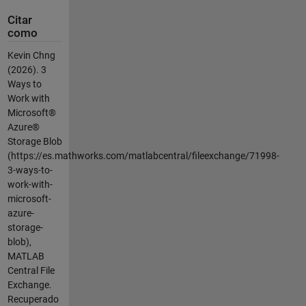
Citar
como
Kevin Chng
(2026).
3
Ways to
Work with
Microsoft®
Azure®
Storage Blob
(https://es.mathworks.com/matlabcentral/fileexchange/71998-
3-ways-to-
work-with-
microsoft-
azure-
storage-
blob),
MATLAB
Central File
Exchange.
Recuperado