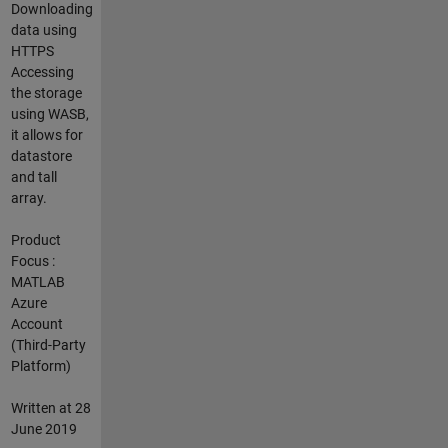
Downloading
data using
HTTPS
Accessing
the storage
using WASB,
it allows for
datastore
and tall
array.
Product
Focus :
MATLAB
Azure
Account
(Third-Party
Platform)
Written at 28
June 2019