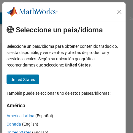
Saltar al contenido
File
Exchange
MATLAB Answers
File Exchange
Cody
AI Chat Playground
Di
Seleccione un país/idioma
Seleccione un país/idioma para obtener contenido traducido,
3 Ways to
si está disponible, y ver eventos y ofertas de productos y
servicios locales. Según su ubicación geográfica,
Work with
recomendamos que seleccione:
United States
.
Microsoft®
Azure®
United States
Storage
También puede seleccionar uno de estos países/idiomas:
Blob
América
Use HTTPS and WASB
América Latina
(Español)
Kevin Chng
Canada
(English)
Versión 1.0.0
(1,05 MB)
United States
(English)
136 Descargas
0,00/5
(0)