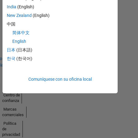
India
(English)
New Zealand
(English)
中国
Solver
简体中文
19 Oct 2024
English
日本
(日本語)
todo
한국
(한국어)
ias
Comuníquese con su oficina local
Centro de
confianza
Marcas
comerciales
Política
de
privacidad