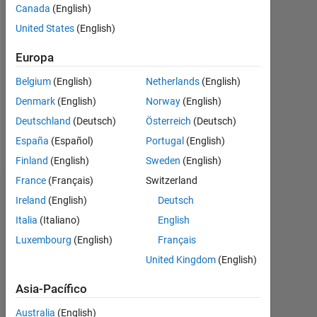
2024
Canada
(English)
United States
(English)
Followers:
0
Europa
Following:
Belgium
(English)
Netherlands
(English)
3
Denmark
(English)
Norway
(English)
Deutschland
(Deutsch)
Österreich
(Deutsch)
Follow
España
(Español)
Portugal
(English)
Finland
(English)
Sweden
(English)
France
(Français)
Switzerland
Insignias
Ireland
(English)
Deutsch
Italia
(Italiano)
English
Martin
Iniga's
Luxembourg
(English)
Français
Insignias
United Kingdom
(English)
Cody
Asia-Pacífico
Todo
Insignias
Australia
(English)