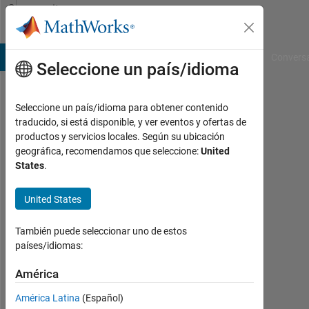
Saltar al contenido
Community
Profile
B Answers
File Exchange
Cody
AI Chat Playground
Convers
Seleccione un país/idioma
Seleccione un país/idioma para obtener contenido
Martin
traducido, si está disponible, y ver eventos y ofertas de
productos y servicios locales. Según su ubicación
Iniga
geográfica, recomendamos que seleccione:
United
States
.
Last
seen:
más
United States
de 1
año
También puede seleccionar uno de estos
hace
países/idiomas:
|
Con
América
actividad
América Latina
(Español)
desde