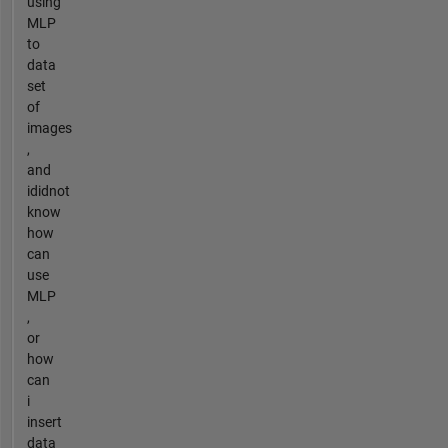
using
MLP
to
data
set
of
images
,
and
ididnot
know
how
can
use
MLP
,
or
how
can
i
insert
data