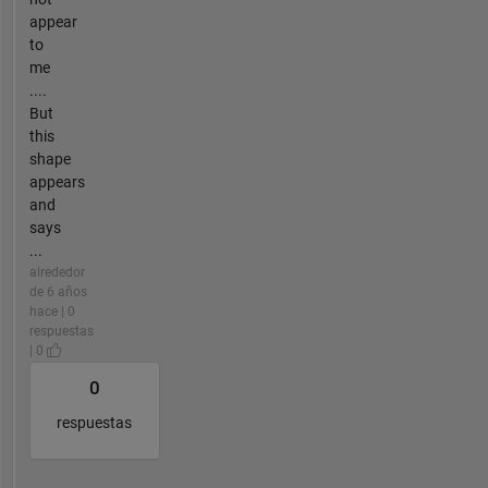
appear
to
me
....
But
this
shape
appears
and
says
...
alrededor
de 6 años
hace | 0
respuestas
| 0
0
respuestas