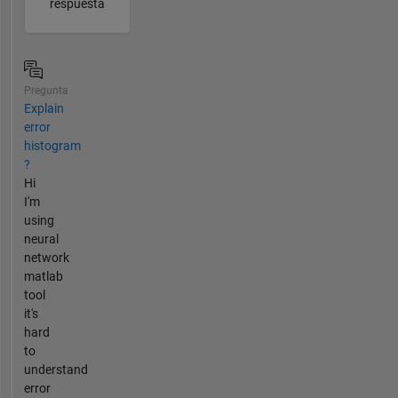
respuesta
Pregunta
Explain
error
histogram
?
Hi
I'm
using
neural
network
matlab
tool
it's
hard
to
understand
error