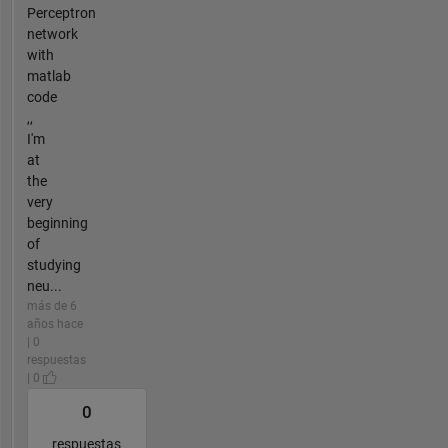
Perceptron
network
with
matlab
code
,,
I'm
at
the
very
beginning
of
studying
neu...
más de 6
años hace
| 0
respuestas
| 0
0
respuestas