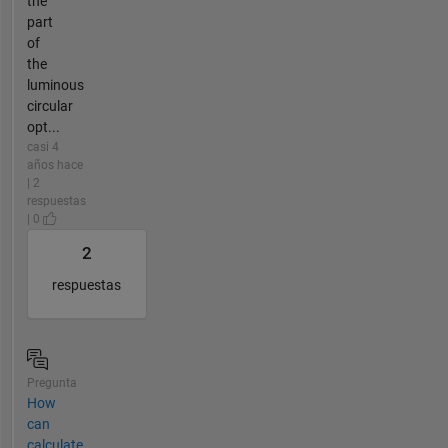
the
part
of
the
luminous
circular
opt...
casi 4
años hace
| 2
respuestas
| 0
2
respuestas
Pregunta
How
can
calculate