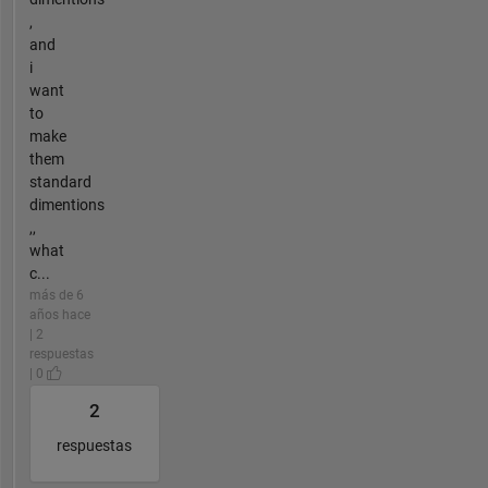
,
and
i
want
to
make
them
standard
dimentions
,,
what
c...
más de 6
años hace
| 2
respuestas
| 0
2
respuestas