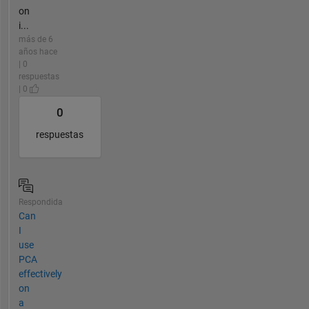
on
i...
más de 6
años hace
| 0
respuestas
| 0
0
respuestas
Respondida
Can
I
use
PCA
effectively
on
a