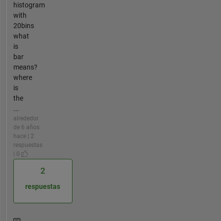
histogram
with
20bins
what
is
bar
means?
where
is
the
...
alrededor
de 6 años
hace | 2
respuestas
| 0
2
respuestas