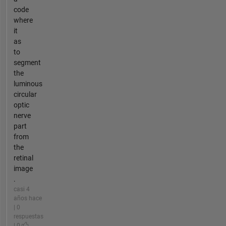
code
where
it
as
to
segment
the
luminous
circular
optic
nerve
part
from
the
retinal
image
.
casi 4
años hace
| 0
respuestas
| 0