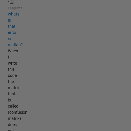
Pregunta
whats
is
that
error
in
matlab?
When
I
write
this
code,
the
matrix
that
is
called
(confusion
matrix)
does
not