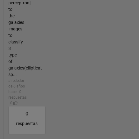
perceptron]
to
the
galaxies
images
to
classify
3
type
of
galaxies(elliptical,
sp...
alrededor
de 6 años
hace | 0
respuestas
| 0
0
respuestas