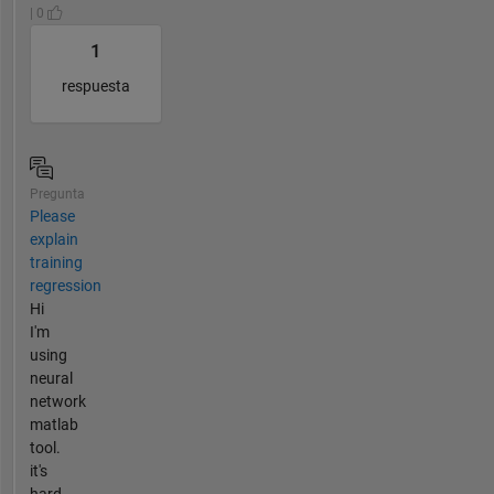
| 0
1
respuesta
Pregunta
Please
explain
training
regression
Hi
I'm
using
neural
network
matlab
tool.
it's