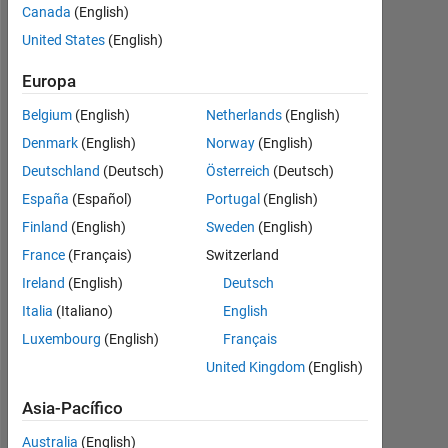
|
Canada
(English)
Con
United States
(English)
actividad
desde
Europa
2020
Belgium
(English)
Netherlands
(English)
Followers:
Denmark
(English)
Norway
(English)
0
Deutschland
(Deutsch)
Österreich
(Deutsch)
España
(Español)
Portugal
(English)
Following:
0
Finland
(English)
Sweden
(English)
France
(Français)
Switzerland
Follow
Ireland
(English)
Deutsch
Italia
(Italiano)
English
Mensaje
Luxembourg
(English)
Français
United Kingdom
(English)
Panel de control
Asia-Pacífico
Australia
(English)