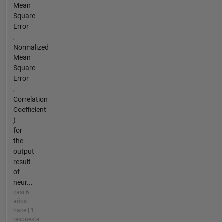
Mean
Square
Error
,
Normalized
Mean
Square
Error
,
Correlation
Coefficient
)
for
the
output
result
of
neur...
casi 6
años
hace | 1
respuesta