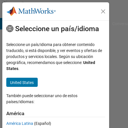
Saltar al contenido
Community
Profile
B Answers
File Exchange
Cody
AI Chat Playground
Convers
Seleccione un país/idioma
Seleccione un país/idioma para obtener contenido
Aya
traducido, si está disponible, y ver eventos y ofertas de
productos y servicios locales. Según su ubicación
Ahmed
geográfica, recomendamos que seleccione:
United
States
.
Faculty
of
United States
Engineering
Last
También puede seleccionar uno de estos
seen:
países/idiomas:
casi
América
4
años
América Latina
(Español)
hace