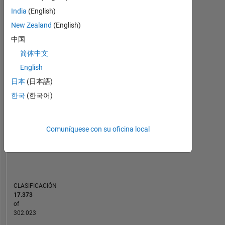
Estadística
India
(English)
MATLAB Answers
New Zealand
(English)
中国
-2
-1
9
8
简体中文
7
6
CONTRIBUCIONES
English
5
日本
(日本語)
L
4
한국
(한국어)
3
2
1
Comuníquese con su oficina local
0
10/20
06/21
02/22
10/22
06/23
02/24
10/24
06/25
02/26
12/20
10/21
08/22
04/24
02/25
12/25
02/20
01/21
12/21
11/22
L
10/23
09/24
08/25
07/26
CRONOLOGÍA
CLASIFICACIÓN
17.373
of
302.023