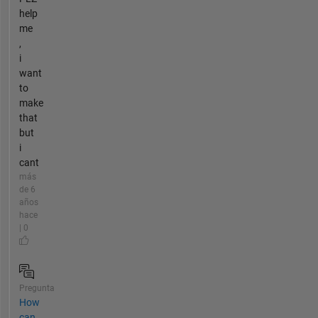
help
me
,
i
want
to
make
that
but
i
cant
más
de 6
años
hace
| 0
Pregunta
How
can