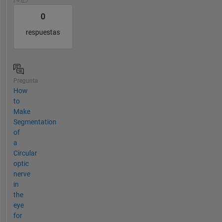
0
respuestas
Pregunta
How
to
Make
Segmentation
of
a
Circular
optic
nerve
in
the
eye
for