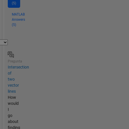
(5)
MATLAB
Answers
(5)
Pregunta
Intersection
of
two
vector
lines
How
would
I
go
about
finding