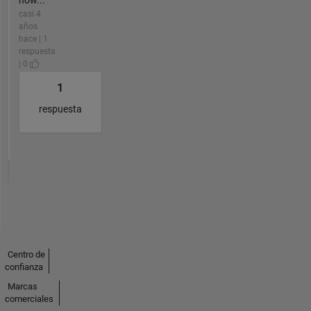
casi 4
años
hace | 1
respuesta
| 0
1
respuesta
Centro de
confianza
Marcas
comerciales