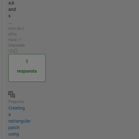
a,b
and
s
...
más de 3
años
hace | 1
respuesta
| 0
1
respuesta
Pregunta
Creating
a
rectangular
patch
using