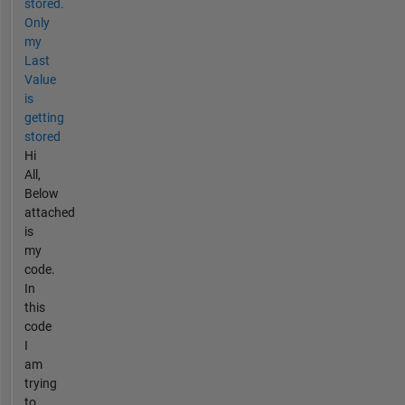
stored.
Only
my
Last
Value
is
getting
stored
Hi
All,
Below
attached
is
my
code.
In
this
code
I
am
trying
to