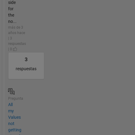
side
for
the
no...
más de 3
años hace
| 3
respuestas
| 0
3
respuestas
Pregunta
All
my
Values
not
getting