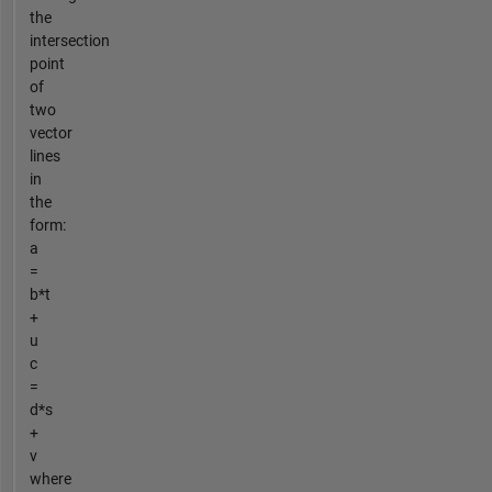
the
intersection
point
of
two
vector
lines
in
the
form:
a
=
b*t
+
u
c
=
d*s
+
v
where