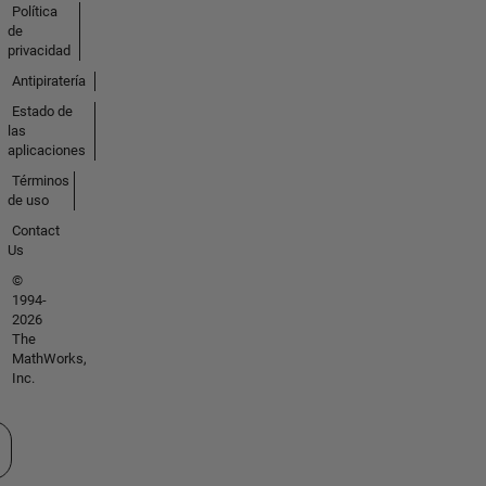
Política
de
privacidad
Antipiratería
Estado de
las
aplicaciones
Términos
de uso
Contact
Us
©
1994-
2026
The
MathWorks,
Inc.
cione un país/idioma