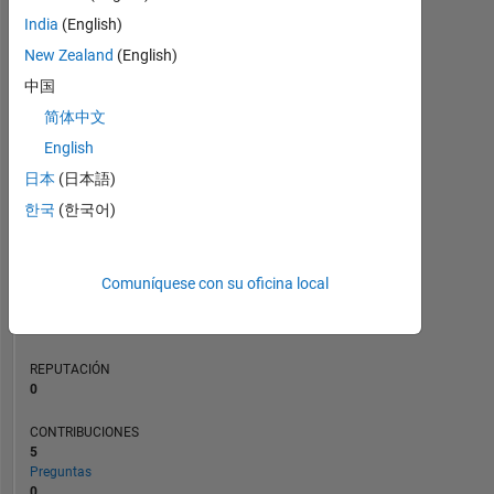
3
CONTRIBUCIONES
India
(English)
L
2
New Zealand
(English)
中国
1
简体中文
0
English
03/23
08/23
01/24
06/24
11/24
04/25
02/26
07/26
04/23
10/23
04/24
10/24
10/25
10/22
05/23
12/23
07/24
L
02/25
09/25
04/26
日本
(日本語)
CRONOLOGÍA
한국
(한국어)
CLASIFICACIÓN
Comuníquese con su oficina local
176.561
of
302.028
REPUTACIÓN
0
CONTRIBUCIONES
5
Preguntas
0