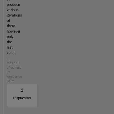
produce
various
iterations
of
theta
however
only
the
last
value
...
más de 3
años hace
| 2
respuestas
| 0
2
respuestas