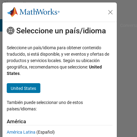
Saltar al contenido
Community
Profile
B Answers
File Exchange
Cody
AI Chat Playground
Convers
Seleccione un país/idioma
Seleccione un país/idioma para obtener contenido
Tishan
traducido, si está disponible, y ver eventos y ofertas de
productos y servicios locales. Según su ubicación
Anantharajah
geográfica, recomendamos que seleccione:
United
States
.
Last
seen:
alrededor
United States
de 3
años
También puede seleccionar uno de estos
hace
países/idiomas:
|
Con
América
actividad
América Latina
(Español)
desde