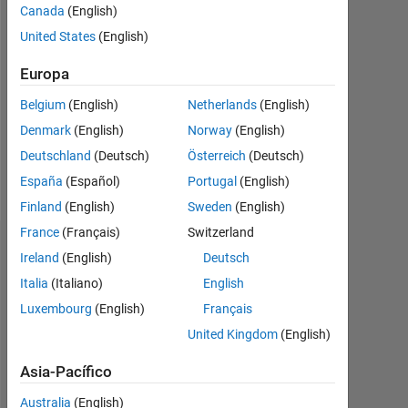
2022
Canada
(English)
United States
(English)
Followers:
0
Europa
Following:
Belgium
(English)
Netherlands
(English)
0
Denmark
(English)
Norway
(English)
Deutschland
(Deutsch)
Österreich
(Deutsch)
Follow
España
(Español)
Portugal
(English)
Finland
(English)
Sweden
(English)
France
(Français)
Switzerland
Panel de control
Ireland
(English)
Deutsch
Italia
(Italiano)
English
Estadística
Luxembourg
(English)
Français
MATLAB Answers
United Kingdom
(English)
Asia-Pacífico
-2
-1
5
4
Australia
(English)