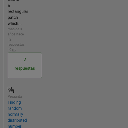
a
rectangular
patch
which...
más de 3
años hace
| 2
respuestas
| 0
2
respuestas
Pregunta
Finding
random
normally
distributed
number