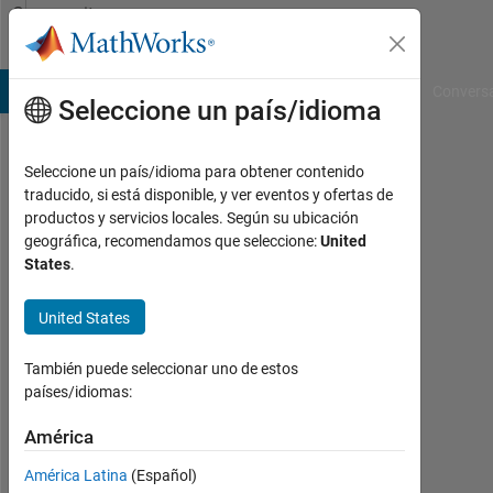
Saltar al contenido
Community
Profile
B Answers
File Exchange
Cody
AI Chat Playground
Convers
Seleccione un país/idioma
Seleccione un país/idioma para obtener contenido
RandomChikiBum
traducido, si está disponible, y ver eventos y ofertas de
productos y servicios locales. Según su ubicación
Con
geográfica, recomendamos que seleccione:
United
actividad
States
.
desde
2021
United States
Followers:
0
También puede seleccionar uno de estos
países/idiomas:
Following:
0
América
América Latina
(Español)