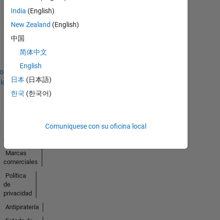
India
(English)
Thankful Level 2
New Zealand
(English)
15 Feb 2022
中国
简体中文
English
todo
日本
(日本語)
ias
한국
(한국어)
Comuníquese con su oficina local
Centro de
confianza
Marcas
comerciales
Política
de
privacidad
Antipiratería