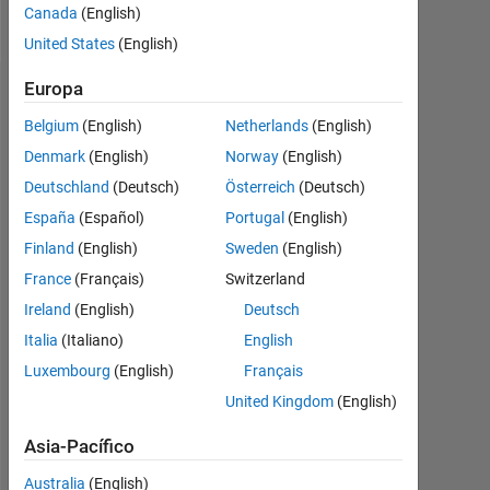
Follow
Canada
(English)
United States
(English)
Europa
Insignias
Belgium
(English)
Netherlands
(English)
RandomChikiBum's
Denmark
(English)
Norway
(English)
Insignias
Deutschland
(Deutsch)
Österreich
(Deutsch)
MATLAB
España
(Español)
Portugal
(English)
Answers
Todo
Finland
(English)
Sweden
(English)
Insignias
France
(Français)
Switzerland
Ireland
(English)
Deutsch
Italia
(Italiano)
English
Luxembourg
(English)
Français
Thankful Level 3
United Kingdom
(English)
29 May 2022
Asia-Pacífico
Australia
(English)