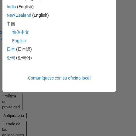
No
India
(English)
New Zealand
(English)
Badges
中国
Earned
todo
简体中文
ias
English
日本
(日本語)
한국
(한국어)
Centro de
confianza
Comuníquese con su oficina local
Marcas
comerciales
Política
de
privacidad
Antipiratería
Estado de
las
aplicaciones