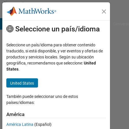
Saltar al contenido
Community
Profile
B Answers
File Exchange
Cody
AI Chat Playground
Convers
Seleccione un país/idioma
Seleccione un país/idioma para obtener contenido
Benjamin
traducido, si está disponible, y ver eventos y ofertas de
productos y servicios locales. Según su ubicación
Kelm
geográfica, recomendamos que seleccione:
United
States
.
Last
seen:
alrededor
United States
de 3
años
También puede seleccionar uno de estos
hace
países/idiomas:
Followers:
América
0
América Latina
(Español)