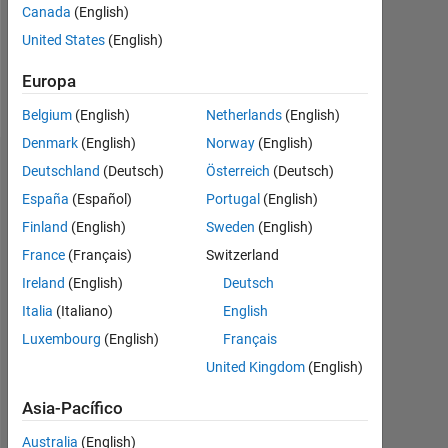
Following:
Canada
(English)
0
United States
(English)
Europa
Follow
Belgium
(English)
Netherlands
(English)
Denmark
(English)
Norway
(English)
Insignias
Deutschland
(Deutsch)
Österreich
(Deutsch)
España
(Español)
Portugal
(English)
Finland
(English)
Sweden
(English)
France
(Français)
Switzerland
Ireland
(English)
Deutsch
Italia
(Italiano)
English
Luxembourg
(English)
Français
United Kingdom
(English)
Asia-Pacífico
Australia
(English)