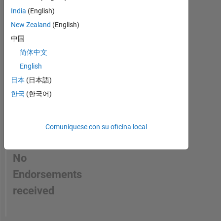
in
2e-
a
India
(English)
3
skill
GHz
New Zealand
(English)
CPU,
中国
and
简体中文
5e-
4
English
GB
日本
(日本語)
RAM.
한국
(한국어)
Look
how
far
we
Comuníquese con su oficina local
have
come
No
since
then.
Endorsements
Eventually
received
I
joined
MathWorks.
As