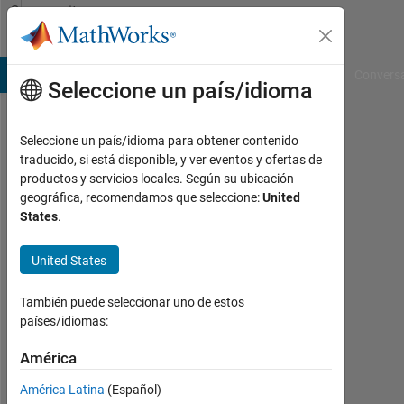
Saltar al contenido
Community
Profile
B Answers
File Exchange
Cody
AI Chat Playground
Convers
Seleccione un país/idioma
Seleccione un país/idioma para obtener contenido
Robert
traducido, si está disponible, y ver eventos y ofertas de
productos y servicios locales. Según su ubicación
Bemis
geográfica, recomendamos que seleccione:
United
States
.
Con
actividad
United States
desde
2016
También puede seleccionar uno de estos
países/idiomas:
Followers:
0
América
Following:
América Latina
(Español)
0