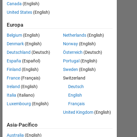
Canada
(English)
United States
(English)
Follow
Europa
Mensaje
Belgium
(English)
Netherlands
(English)
I
started
Denmark
(English)
Norway
(English)
using
Deutschland
(Deutsch)
Österreich
(Deutsch)
MATLAB
España
(Español)
Portugal
(English)
in
Mostrar
1985.
Finland
(English)
Sweden
(English)
más
Top
France
(Français)
Switzerland
of
Aprobaciones
Ireland
(English)
Deutsch
the
line
Italia
(Italiano)
English
Please
PCs
Luxembourg
(English)
Français
login
had
to
United Kingdom
(English)
no
endorse
hard
Asia-Pacífico
this
drive,
person
only
Australia
(English)