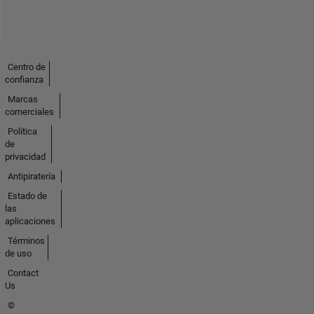
an
application
engineer
I
Centro de
met
confianza
thousands
Marcas
of
comerciales
MATLAB
users
Política
de
and
privacidad
helped
them
Antipiratería
solve
Estado de
problems.
las
As
aplicaciones
a
Términos
quality
de uso
engineer
Contact
within
Us
the
©
development