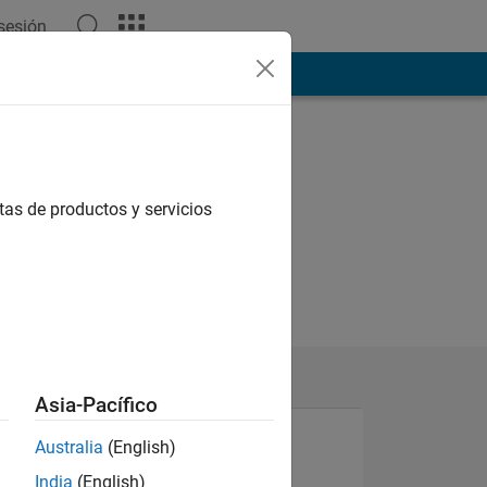
 sesión
ión
Más
tas de productos y servicios
Asia-Pacífico
Australia
(English)
N
India
(English)