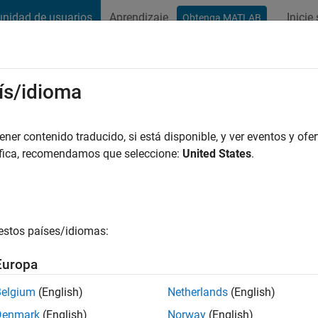
nidad de usuarios
Aprendizaje
Inicie
Obtenga MATLAB
t Playground
Conversaciones
Competiciones
Blogs
Publicac
ís/idioma
井
ace
|
Con actividad desde 2022
er contenido traducido, si está disponible, y ver eventos y ofer
ng:
0
áfica, recomendamos que seleccione:
United States
.
estos países/idiomas:
es
Europa
Belgium
(English)
Netherlands
(English)
CLASIFICACIÓ
Denmark
(English)
Norway
(English)