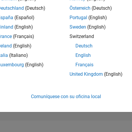
81.115
of 302.031
Deutschland
(Deutsch)
Österreich
(Deutsch)
España
(Español)
Portugal
(English)
REPUTACIÓN
0
inland
(English)
Sweden
(English)
rance
(Français)
Switzerland
CONTRIBUCIO
7
Preguntas
reland
(English)
Deutsch
1
Respuesta
talia
(Italiano)
English
ACEPTACIÓN 
Luxembourg
(English)
Français
RESPUESTAS
71.43%
4
06/24
L
10/24
02/25
06/25
10/25
02/26
06/26
United Kingdom
(English)
CRONOLOGÍA
VOTOS RECIBI
0
Comuníquese con su oficina local