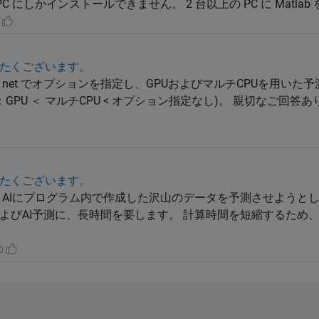
 PC にしかインストールできません。 2 台以上の PC に Matlab
0
たくございます。
net でオプションを指定し、GPUおよびマルチCPUを用いた
GPU ＜ マルチCPU < オプション指定なし)。 親切なご回答
たくございます。
 AIにプログラム内で作成した沢山のデータを予測させようとし
よびAI予測に、長時間を要します。 計算時間を短縮するため
 0