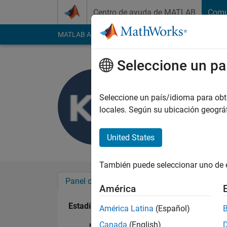
Saltar al contenido
Centro de ayuda de MATLAB
Comu
MATLAB Answers
File Exchange
Cody
AI Cha
Seleccione un pa
かなえ 永
Last seen: 24 días h
Seleccione un país/idioma para obten
Followers:
0
Followi
locales. Según su ubicación geogr
Follow
United States
También puede seleccionar uno de 
Panel de control
Insignias
Aprobacion
América
Estadística
América Latina
(Español)
Canada
(English)
MATLAB Answers