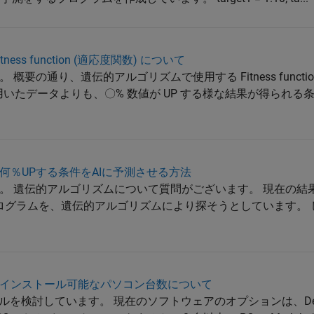
ss function (適応度関数) について
要の通り、遺伝的アルゴリズムで使用する Fitness functi
に用いたデータよりも、〇% 数値が UP する様な結果が得られ
何％UPする条件をAIに予測させる方法
。 遺伝的アルゴリズムについて質問がございます。 現在の結果
すプログラムを、遺伝的アルゴリズムにより探そうとしています。
インストール可能なパソコン台数について
ンストールを検討しています。 現在のソフトウェアのオプションは、Desi