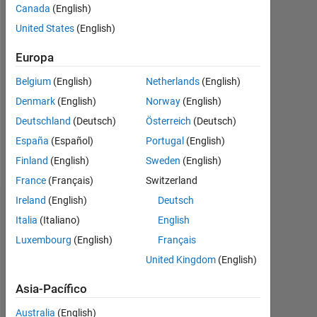
Canada
(English)
Following:
United States
(English)
0
Europa
Follow
Belgium
(English)
Netherlands
(English)
I
Denmark
(English)
Norway
(English)
am
Deutschland
(Deutsch)
Österreich
(Deutsch)
an
Intern
España
(Español)
Portugal
(English)
at
Finland
(English)
Sweden
(English)
Mostrar
MathWorks.
más
France
(Français)
Switzerland
My
major
Ireland
(English)
Deutsch
Aprobaciones
responsibility
Italia
(Italiano)
English
is
Luxembourg
(English)
Français
Please
to
login
provide
United Kingdom
(English)
to
the
endorse
Asia-Pacífico
best
this
support
Australia
(English)
person