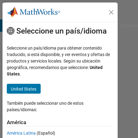
Saltar al contenido
Community
Profile
B Answers
File Exchange
Cody
AI Chat Playground
Convers
Seleccione un país/idioma
Seleccione un país/idioma para obtener contenido
Nithin
traducido, si está disponible, y ver eventos y ofertas de
productos y servicios locales. Según su ubicación
Kumar
geográfica, recomendamos que seleccione:
United
States
.
MathWorks
United States
Con
También puede seleccionar uno de estos
actividad
países/idiomas:
desde
2023
América
Followers:
América Latina
(Español)
0