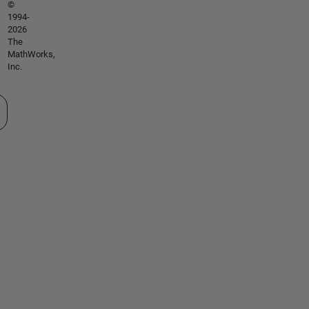
©
1994-
2026
The
MathWorks,
Inc.
cione un país/idioma