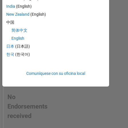
to
in
India
(English)
MATLAB
a
and
New Zealand
(English)
skill
Simulink.
中国
DISCLAIMER:
简体中文
Any
advice
English
or
日本
(日本語)
opinions
한국
(한국어)
here
are
my
own,
Comuníquese con su oficina local
and
in
no
No
way
reflect
Endorsements
that
received
of
MathWorks