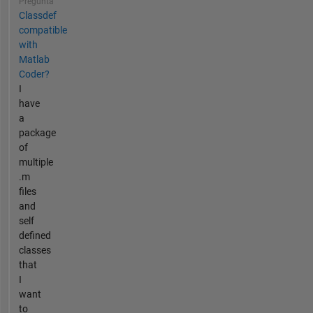
Pregunta
Classdef
compatible
with
Matlab
Coder?
I
have
a
package
of
multiple
.m
files
and
self
defined
classes
that
I
want
to