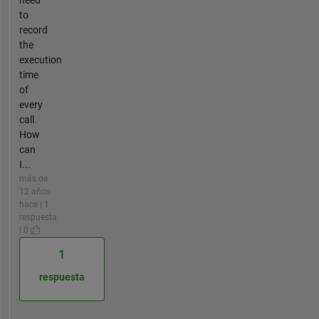
need
to
record
the
execution
time
of
every
call.
How
can
I...
más de
12 años
hace | 1
respuesta
| 0
1
respuesta