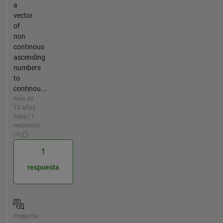
a
vector
of
non
continous
ascending
numbers
to
continou...
más de
12 años
hace | 1
respuesta
| 0
1
respuesta
Pregunta