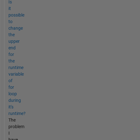
Is
it
possible
to
change
the
upper
end
for
the
runtime
variable
of
for
loop
during
it's
runtime?
The
problem
I
have,