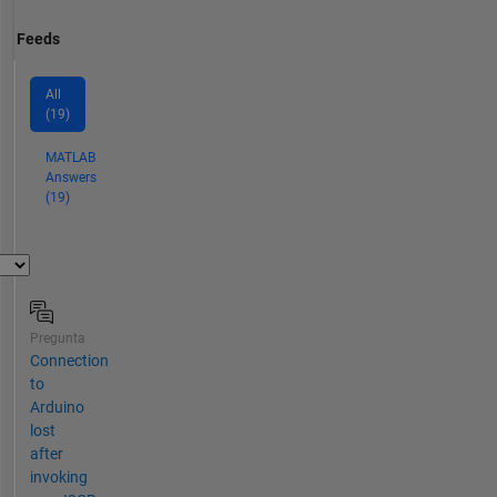
Feeds
All
(19)
MATLAB
Answers
(19)
Pregunta
Connection
to
Arduino
lost
after
invoking