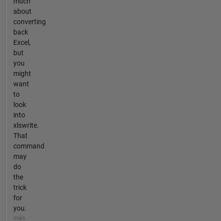
much
about
converting
back
Excel,
but
you
might
want
to
look
into
xlswrite.
That
command
may
do
the
trick
for
you.
más