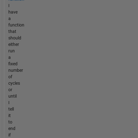
I
have
a
function
that
should
either
run
a
fixed
number
of
cycles
or
until
I
tell
it
to
end
if