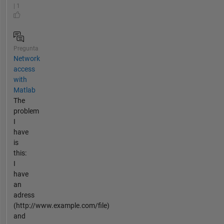
| 1
Pregunta
Network
access
with
Matlab
The
problem
I
have
is
this:
I
have
an
adress
(http://www.example.com/file)
and