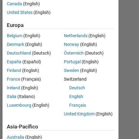
desde
Canada
(English)
2013
United States
(English)
Followers:
Europa
0
Belgium
(English)
Netherlands
(English)
Following:
Denmark
(English)
Norway
(English)
0
Deutschland
(Deutsch)
Österreich
(Deutsch)
España
(Español)
Portugal
(English)
Follow
Finland
(English)
Sweden
(English)
France
(Français)
Switzerland
Mensaje
Ireland
(English)
Deutsch
Italia
(Italiano)
English
Luxembourg
(English)
Français
Panel de control
United Kingdom
(English)
Estadística
Asia-Pacífico
MATLAB Answers
Australia
(English)