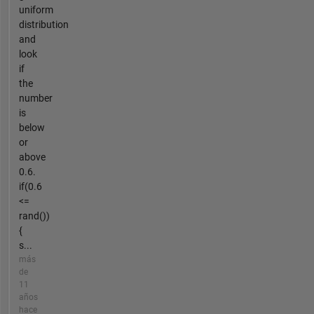
uniform
distribution
and
look
if
the
number
is
below
or
above
0.6.
if(0.6
<=
rand())
{
s...
más
de
11
años
hace