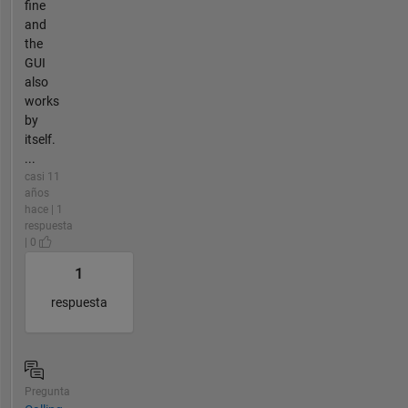
fine
and
the
GUI
also
works
by
itself.
...
casi 11
años
hace | 1
respuesta
| 0
1
respuesta
Pregunta