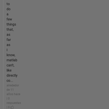
to
do
a
few
things
that,
as
far
as
I
know,
matlab
can't,
like
directly
co...
alrededor
de 11
años hace
| 0
respuestas
| 0