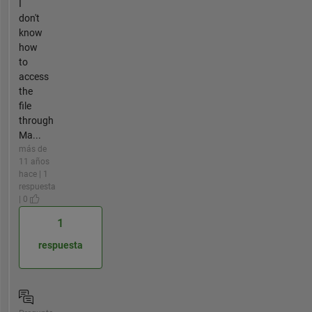
I
don't
know
how
to
access
the
file
through
Ma...
más de
11 años
hace | 1
respuesta
| 0
1
respuesta