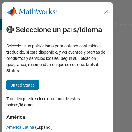
Saltar al contenido
Community
Profile
B Answers
File Exchange
Cody
AI Chat Playground
Convers
Seleccione un país/idioma
Seleccione un país/idioma para obtener contenido
Daniel
traducido, si está disponible, y ver eventos y ofertas de
productos y servicios locales. Según su ubicación
TU
geográfica, recomendamos que seleccione:
United
München
States
.
Last
United States
seen:
casi
5
También puede seleccionar uno de estos
años
países/idiomas:
hace
|
América
Con
América Latina
(Español)
actividad