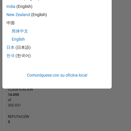
India
(English)
-2
-1
7
6
New Zealand
(English)
5
CONTRIBUCIONES
中国
4
简体中文
L
3
English
2
日本
(日本語)
1
한국
(한국어)
0
04/15
08/16
12/17
04/19
08/20
12/21
04/23
08/24
12/25
06/15
12/16
06/18
12/19
06/21
12/22
12/13
09/15
06/17
03/19
L
12/20
09/22
06/24
03/26
CRONOLOGÍA
Comuníquese con su oficina local
CLASIFICACIÓN
14.495
of
302.031
REPUTACIÓN
3