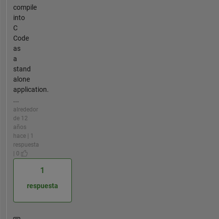
compile
into
C
Code
as
a
stand
alone
application.
...
alrededor
de 12
años
hace | 1
respuesta
| 0
1
respuesta