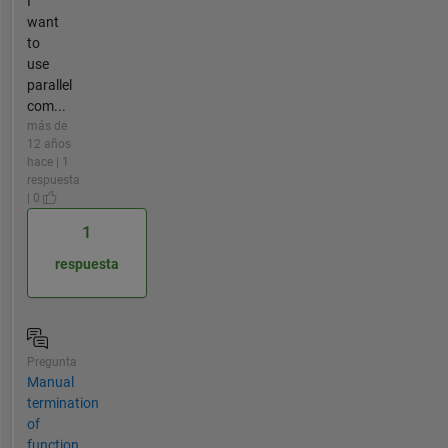
I
want
to
use
parallel
com...
más de
12 años
hace | 1
respuesta
| 0
1
respuesta
Pregunta
Manual
termination
of
function