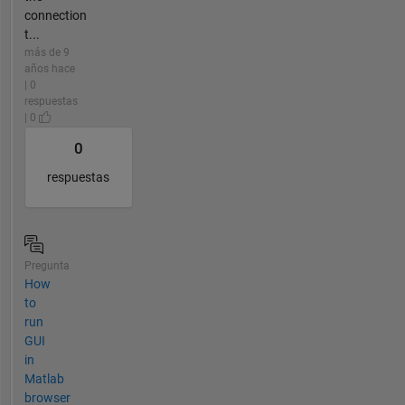
connection
t...
más de 9
años hace
| 0
respuestas
| 0
0
respuestas
Pregunta
How
to
run
GUI
in
Matlab
browser