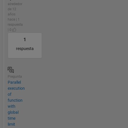
alrededor
de 12
años
hace | 1
respuesta
| 0
1
respuesta
Pregunta
Parallel
execution
of
function
with
global
time
limit