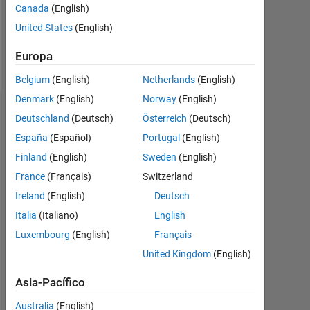
Canada
(English)
United States
(English)
Follow
Europa
Mensaje
Belgium
(English)
Netherlands
(English)
Denmark
(English)
Norway
(English)
Insignias
Deutschland
(Deutsch)
Österreich
(Deutsch)
España
(Español)
Portugal
(English)
Finland
(English)
Sweden
(English)
France
(Français)
Switzerland
Ireland
(English)
Deutsch
Italia
(Italiano)
English
Luxembourg
(English)
Français
United Kingdom
(English)
Asia-Pacífico
Australia
(English)