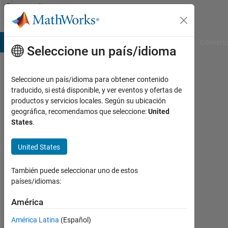
Saltar al contenido
Community
Profile
B Answers
File Exchange
Cody
AI Chat Playground
Convers
Seleccione un país/idioma
Seleccione un país/idioma para obtener contenido
martijn
traducido, si está disponible, y ver eventos y ofertas de
productos y servicios locales. Según su ubicación
Rotterdam
geográfica, recomendamos que seleccione:
United
States
.
Con
actividad
desde
United States
2011
También puede seleccionar uno de estos
Followers:
países/idiomas:
0
América
Following:
América Latina
(Español)
0