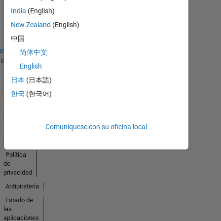
No
India
(English)
Badges
New Zealand
(English)
中国
Earned
todo
简体中文
ias
English
日本
(日本語)
한국
(한국어)
Centro de
confianza
Comuníquese con su oficina local
Marcas
comerciales
Política
de
privacidad
Antipiratería
Estado de
las
aplicaciones