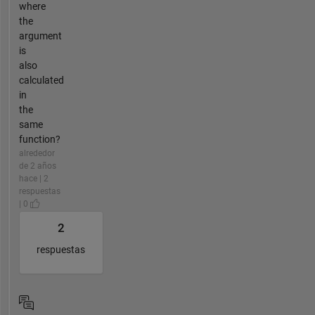
where
the
argument
is
also
calculated
in
the
same
function?
alrededor
de 2 años
hace | 2
respuestas
| 0
2
respuestas