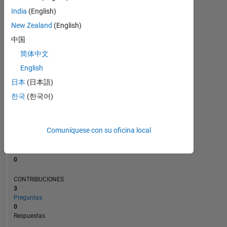
CONTRIBUCIONES
L
India
(English)
1
New Zealand
(English)
中国
0
简体中文
08/24
11/24
02/25
08/25
11/25
02/26
08/26
05/24
09/24
01/25
05/25
L
09/25
01/26
05/26
English
CRONOLOGÍA
日本
(日本語)
한국
(한국어)
CLASIFICACIÓN
199.786
of
Comuníquese con su oficina local
302.028
REPUTACIÓN
0
CONTRIBUCIONES
3
Preguntas
0
Respuestas