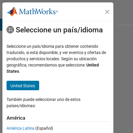
Saltar al contenido
Community
Profile
B Answers
File Exchange
Cody
AI Chat Playground
Convers
Seleccione un país/idioma
Seleccione un país/idioma para obtener contenido
Marina
traducido, si está disponible, y ver eventos y ofertas de
productos y servicios locales. Según su ubicación
Last
geográfica, recomendamos que seleccione:
United
seen:
States
.
alrededor
de 2
United States
años
hace
|
También puede seleccionar uno de estos
Con
países/idiomas:
actividad
desde
América
2024
América Latina
(Español)