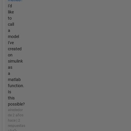
I'd
like
to
call
a
model
I've
created
on
simulink
as
a
matlab
function.
Is
this
possible?
alrededor
de 2 años
hace | 2
respuestas
| 0