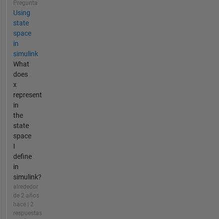
Pregunta
Using
state
space
in
simulink
What
does
x
represent
in
the
state
space
I
define
in
simulink?
alrededor
de 2 años
hace | 2
respuestas