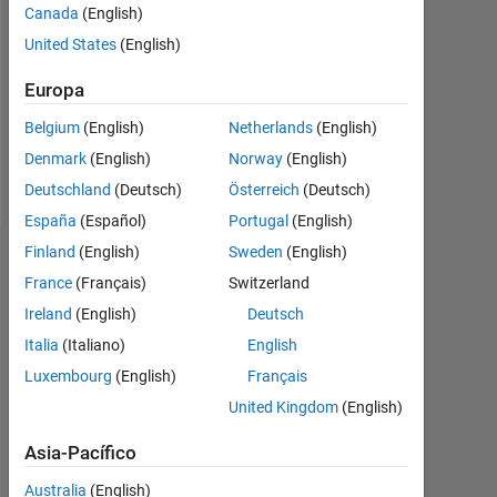
Followers:
Canada
(English)
0
United States
(English)
Following:
Europa
0
Belgium
(English)
Netherlands
(English)
Denmark
(English)
Norway
(English)
Follow
Deutschland
(Deutsch)
Österreich
(Deutsch)
España
(Español)
Portugal
(English)
Finland
(English)
Sweden
(English)
Panel de control
France
(Français)
Switzerland
Ireland
(English)
Deutsch
Estadística
Italia
(Italiano)
English
MATLAB Answers
Luxembourg
(English)
Français
United Kingdom
(English)
-2
-1
4
3
Asia-Pacífico
2
Australia
(English)