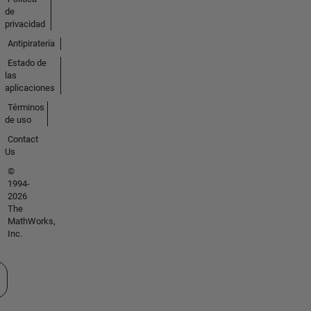
de
privacidad
Antipiratería
Estado de
las
aplicaciones
Términos
de uso
Contact
Us
©
1994-
2026
The
MathWorks,
Inc.
cione un país/idioma