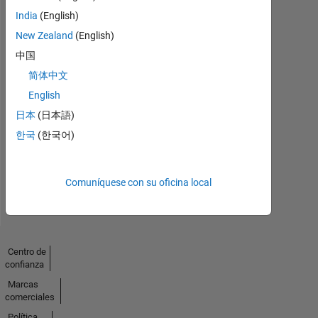
India
(English)
New Zealand
(English)
中国
简体中文
No
English
Endorsements
日本
(日本語)
한국
(한국어)
received
Comuníquese con su oficina local
Centro de
confianza
Marcas
comerciales
Política