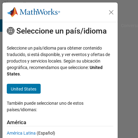
Saltar al contenido
Community
Profile
B Answers
File Exchange
Cody
AI Chat Playground
Convers
Seleccione un país/idioma
Seleccione un país/idioma para obtener contenido
Jon
traducido, si está disponible, y ver eventos y ofertas de
productos y servicios locales. Según su ubicación
Con
geográfica, recomendamos que seleccione:
United
actividad
States
.
desde
2013
United States
Followers:
0
También puede seleccionar uno de estos
países/idiomas:
Following:
0
América
América Latina
(Español)