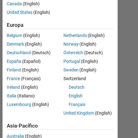
Follow
Canada
(English)
United States
(English)
Europa
Aprobaciones
Belgium
(English)
Netherlands
(English)
Please
Denmark
(English)
Norway
(English)
login
Deutschland
(Deutsch)
Österreich
(Deutsch)
to
endorse
España
(Español)
Portugal
(English)
this
Finland
(English)
Sweden
(English)
person
France
(Français)
Switzerland
in
a
Ireland
(English)
Deutsch
skill
Italia
(Italiano)
English
Luxembourg
(English)
Français
United Kingdom
(English)
Asia-Pacífico
Australia
(English)