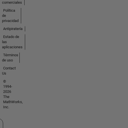
comerciales
Política
de
privacidad
Antipiratería
Estado de
las
aplicaciones
Términos
de uso
Contact
Us
©
1994-
2026
The
MathWorks,
Inc.
cione un país/idioma