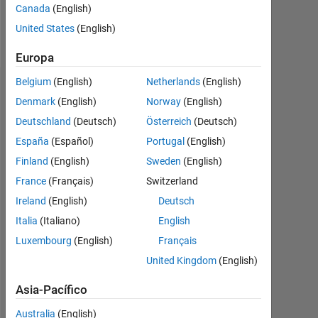
Canada
(English)
United States
(English)
Follow
Europa
Belgium
(English)
Netherlands
(English)
Aprobaciones
Denmark
(English)
Norway
(English)
Deutschland
(Deutsch)
Österreich
(Deutsch)
Please
login
España
(Español)
Portugal
(English)
to
Finland
(English)
Sweden
(English)
endorse
France
(Français)
Switzerland
this
person
Ireland
(English)
Deutsch
in
Italia
(Italiano)
English
a
Luxembourg
(English)
Français
skill
United Kingdom
(English)
Asia-Pacífico
Australia
(English)