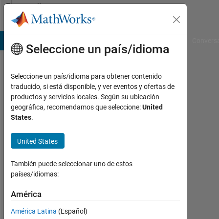
Saltar al contenido
Community
Profile
B Answers
File Exchange
Cody
AI Chat Playground
Convers
Seleccione un país/idioma
Seleccione un país/idioma para obtener contenido
Adedotun
traducido, si está disponible, y ver eventos y ofertas de
productos y servicios locales. Según su ubicación
Owojori
geográfica, recomendamos que seleccione:
United
States
.
Con
actividad
desde
United States
2021
También puede seleccionar uno de estos
Followers:
países/idiomas:
0
América
Following:
América Latina
(Español)
0