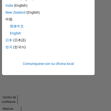
India
(English)
New Zealand
(English)
中国
简体中文
English
日本
(日本語)
No
한국
(한국어)
Endorsements
received
Comuníquese con su oficina local
Centro de
confianza
Marcas