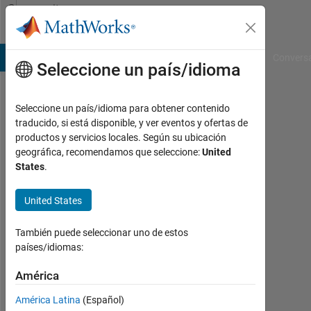
Saltar al contenido
Community
Profile
B Answers
File Exchange
Cody
AI Chat Playground
Convers
Seleccione un país/idioma
Seleccione un país/idioma para obtener contenido
Shreyas
traducido, si está disponible, y ver eventos y ofertas de
productos y servicios locales. Según su ubicación
Oklahoma
geográfica, recomendamos que seleccione:
United
State
States
.
University
United States
Con
actividad
También puede seleccionar uno de estos
desde
países/idiomas:
2013
América
Followers:
0
América Latina
(Español)