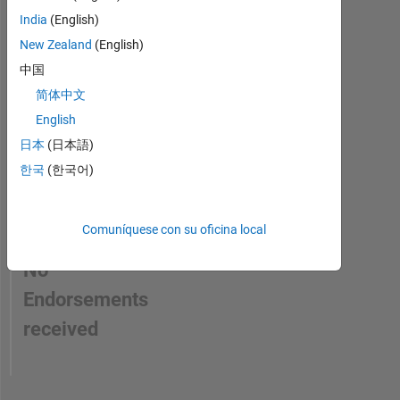
a
India
(English)
skill
New Zealand
(English)
中国
简体中文
English
日本
(日本語)
한국
(한국어)
Comuníquese con su oficina local
No
Endorsements
received