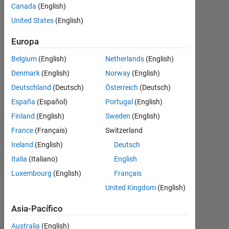
Canada
(English)
Following:
0
United States
(English)
Europa
Follow
Belgium
(English)
Netherlands
(English)
Mensaje
Denmark
(English)
Norway
(English)
Electrcal
Deutschland
(Deutsch)
Österreich
(Deutsch)
Engineer/Student
España
(Español)
Portugal
(English)
Finland
(English)
Sweden
(English)
France
(Français)
Switzerland
Aprobaciones
Ireland
(English)
Deutsch
Please
Italia
(Italiano)
English
login
Luxembourg
(English)
Français
to
United Kingdom
(English)
endorse
this
Asia-Pacífico
person
in
Australia
(English)