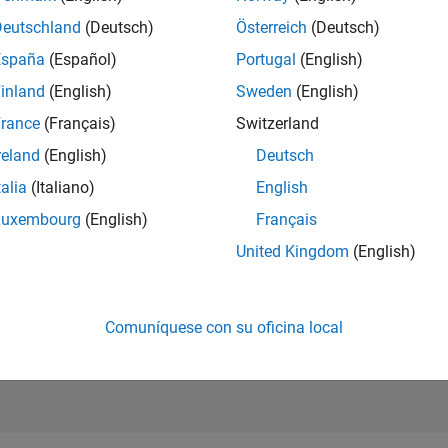
CLASIFICACIÓ
Deutschland
(Deutsch)
Österreich
(Deutsch)
157.072
of 302.028
España
(Español)
Portugal
(English)
REPUTACIÓN
inland
(English)
Sweden
(English)
0
rance
(Français)
Switzerland
CONTRIBUCIO
reland
(English)
Deutsch
1
Pregunta
0
Respuestas
talia
(Italiano)
English
Luxembourg
(English)
Français
ACEPTACIÓN 
RESPUESTAS
United Kingdom
(English)
100.0%
2
10/22
L
05/23
12/23
07/24
02/25
09/25
04/26
CRONOLOGÍA
VOTOS RECIBI
0
Comuníquese con su oficina local