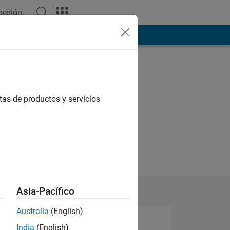
 sesión
ión
Más
tas de productos y servicios
Asia-Pacífico
Australia
(English)
India
(English)