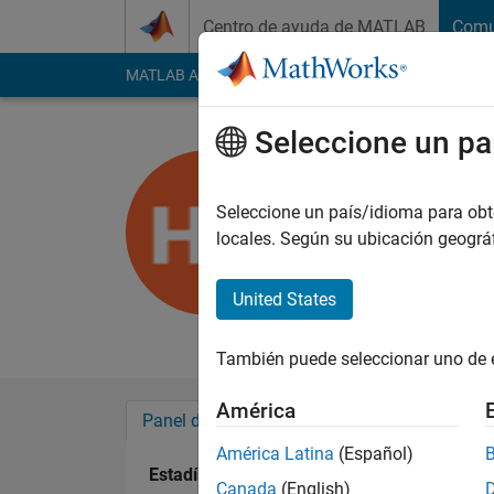
Saltar al contenido
Centro de ayuda de MATLAB
Comu
MATLAB Answers
File Exchange
Cody
AI Cha
Seleccione un pa
Howgen P
Last seen: más de 4
Seleccione un país/idioma para obten
2019
locales. Según su ubicación geogr
Followers:
0
Followi
United States
Follow
También puede seleccionar uno de 
América
Panel de control
Insignias
Aprobacion
América Latina
(Español)
Estadística
Canada
(English)