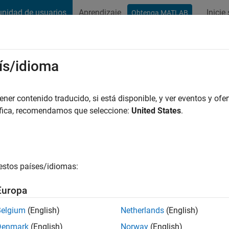
nidad de usuarios
Aprendizaje
Inicie
Obtenga MATLAB
t Playground
Conversaciones
Competiciones
Blogs
Publicac
ís/idioma
ratama Kesuma
 años hace
|
Con actividad desde
er contenido traducido, si está disponible, y ver eventos y ofer
áfica, recomendamos que seleccione:
United States
.
ng:
0
estos países/idiomas:
Europa
es
Belgium
(English)
Netherlands
(English)
Denmark
(English)
Norway
(English)