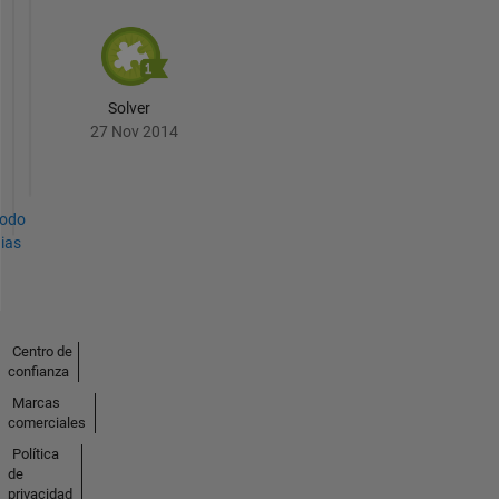
Solver
27 Nov 2014
todo
ias
Centro de
confianza
Marcas
comerciales
Política
de
privacidad