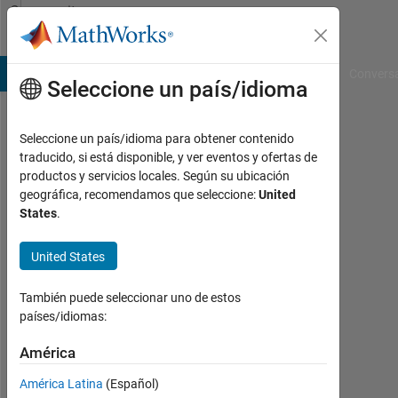
Saltar al contenido
Community
Profile
B Answers
File Exchange
Cody
AI Chat Playground
Convers
Seleccione un país/idioma
Seleccione un país/idioma para obtener contenido
Orion
traducido, si está disponible, y ver eventos y ofertas de
productos y servicios locales. Según su ubicación
Con
geográfica, recomendamos que seleccione:
United
actividad
States
.
desde
2014
United States
Followers:
También puede seleccionar uno de estos
0
países/idiomas:
Following:
América
0
América Latina
(Español)