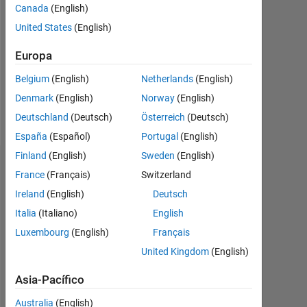
Canada
(English)
Follow
United States
(English)
Mensaje
Professional
Europa
Interests:
Belgium
(English)
Netherlands
(English)
diverse
and
Denmark
(English)
Norway
(English)
varied
Deutschland
(Deutsch)
Österreich
(Deutsch)
España
(Español)
Portugal
(English)
Finland
(English)
Sweden
(English)
Insignias
France
(Français)
Switzerland
Ireland
(English)
Deutsch
Orion's
Insignias
Italia
(Italiano)
English
Luxembourg
(English)
Français
MATLAB
United Kingdom
(English)
Answers
Todo
Insignias
Asia-Pacífico
Australia
(English)