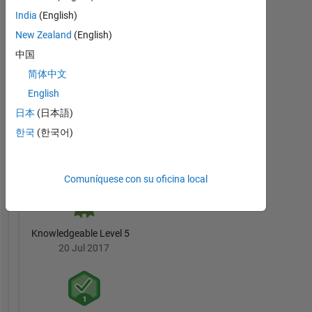
India
(English)
New Zealand
(English)
3 Month Streak
中国
20 Jul 2017
简体中文
English
日本
(日本語)
한국
(한국어)
Pro
20 Jul 2017
Comuníquese con su oficina local
Knowledgeable Level 5
20 Jul 2017