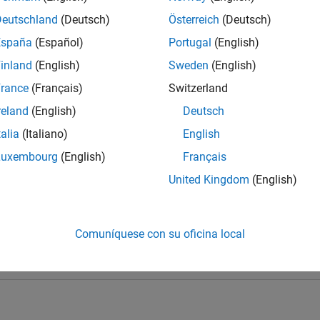
 a discreción exclusiva de MathWorks. Si su compañía no cumple 
 MathWorks se pondrá en contacto con usted para hablar sobre s
Deutschland
(Deutsch)
Österreich
(Deutsch)
España
(Español)
Portugal
(English)
de empresas, puede ser elegible para un año de software gratui
inland
(English)
Sweden
(English)
dora de empresas, contáctenos para hablar sobre el soporte de M
rance
(Français)
Switzerland
reland
(English)
Deutsch
 continuar
talia
(Italiano)
English
rsidad*
Luxembourg
(English)
Français
United Kingdom
(English)
Comuníquese con su oficina local