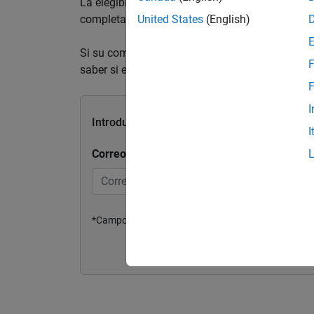
La elegibilidad a los precios para startups es
completar el formulario y un representante de
United States
(English)
Si su compañía forma parte de una aceleradora 
F
saber si está eligible. Si usted es una acelera
F
I
Introduzca su información de contacto para
I
Correo electrónico del trabajo o de la unive
*Campo obligatorio