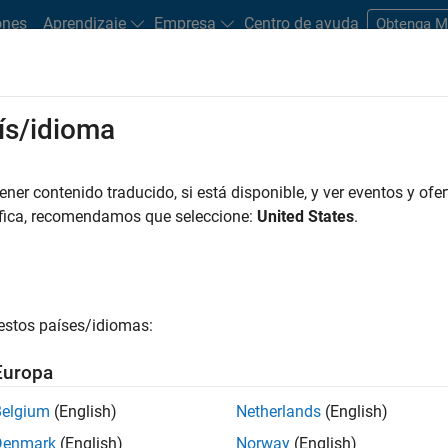
ones
Aprendizaje
Empresa
Centro de ayuda
Obtenga 
ups
ís/idioma
er contenido traducido, si está disponible, y ver eventos y ofer
LAB y Simulink para startups
áfica, recomendamos que seleccione:
United States
.
nk para su startup, complete el siguiente formulario y un repr
ológicas son elegibles para un precio especial si cumplen con lo
estos países/idiomas:
idad
Europa
res en ingresos al año
Belgium
(English)
Netherlands
(English)
Denmark
(English)
Norway
(English)