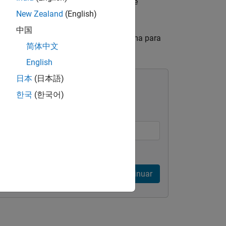
con todos nuestros criterios, aún puede
us opciones.
New Zealand
(English)
中国
to. Hable con el director de su programa para
简体中文
athWorks para sus startups.
English
日本
(日本語)
한국
(한국어)
Continuar