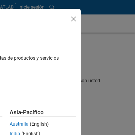
Inicie sesión
MATLAB
tas de productos y servicios
esentante de MathWorks se comunicará con usted
s siguientes criterios :
Asia-Pacífico
Australia
(English)
India
(English)