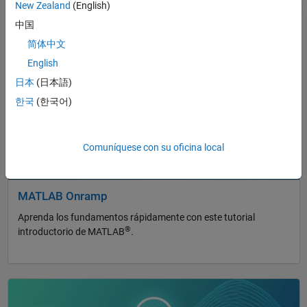
New Zealand
(English)
中国
简体中文
¿Acaba de descubrir MATLAB? Comience
English
aquí
日本
(日本語)
Navegación de panel
한국
(한국어)
Comuníquese con su oficina local
MATLAB Onramp
Aprenda los fundamentos rápidamente con este tutorial
®
introductorio de MATLAB
.
Navegación de panel