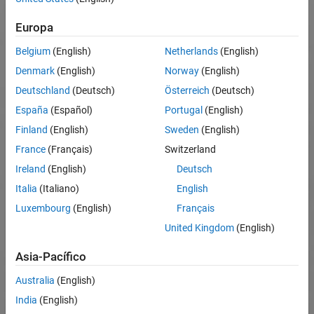
Introduzca su dirección de email y recibirá un enlace para realizar
Europa
estos cursos en otro momento.
Belgium
(English)
Netherlands
(English)
Correo electrónico
Denmark
(English)
Norway
(English)
Deutschland
(Deutsch)
Österreich
(Deutsch)
España
(Español)
Portugal
(English)
Finland
(English)
Sweden
(English)
France
(Français)
Switzerland
Ireland
(English)
Deutsch
Italia
(Italiano)
English
Luxembourg
(English)
Français
reCAPTCHA helps prevent automated form spam.
United Kingdom
(English)
The submit button will be disabled until you complete the CAPTCHA.
Asia-Pacífico
Australia
(English)
India
(English)