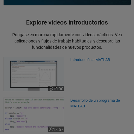
Explore vídeos introductorios
Póngase en marcha rápidamente con vídeos prácticos. Vea
aplicaciones y flujos de trabajo habituales, y descubra las
funcionalidades de nuevos productos.
Introducción a MATLAB
Introducción a MATLAB
10:00
Duración del vídeo 10:00
Desarrollo de un programa de MATLAB
Desarrollo de un programa de
MATLAB
13:57
Duración del vídeo 13:57