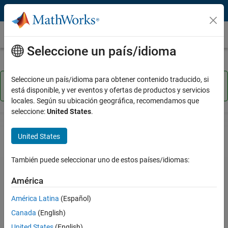
Saltar al contenido
Tutoriales de MATLAB
Seleccione un país/idioma
Seleccione un país/idioma para obtener contenido traducido, si
Su empresa proporciona acceso a
Inicie su
cursos a su ritmo.
aprendizaje.
está disponible, y ver eventos y ofertas de productos y servicios
locales. Según su ubicación geográfica, recomendamos que
seleccione:
United States
.
United States
Aprenda a usar MATLAB con
tutoriales gratuitos
También puede seleccionar uno de estos países/idiomas:
América
Amplíe sus conocimientos con opciones de formación flexibles.
Consulte la documentación y ejemplos de código. Explore vídeos
América Latina
(Español)
prácticos sobre las funcionalidades del producto.
Canada
(English)
Nota: Debe utilizar un equipo de escritorio para realizar los cursos.
United States
(English)