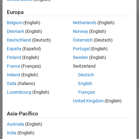
Europa
Belgium
(English)
Netherlands
(English)
Centro de confianza
Marcas comerciales
Denmark
(English)
Norway
(English)
Política de privacidad
Antipiratería
Estado de las aplicaciones
Deutschland
(Deutsch)
Österreich
(Deutsch)
Información de contacto
España
(Español)
Portugal
(English)
© 1994-2026 The MathWorks, Inc.
Finland
(English)
Sweden
(English)
France
(Français)
Switzerland
Seleccione un
España
Ireland
(English)
Deutsch
Italia
(Italiano)
English
Luxembourg
(English)
Français
United Kingdom
(English)
Asia-Pacífico
Australia
(English)
India
(English)