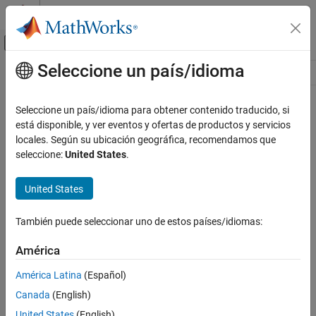
Saltar al contenido
Centro de ayuda de MATLAB
Mostrar/ocultar menú de navegación
Seleccione un país/idioma
Contenido principal
Recurso
Source
Seleccione un país/idioma para obtener contenido traducido, si
está disponible, y ver eventos y ofertas de productos y servicios
Estado
locales. Según su ubicación geográfica, recomendamos que
seleccione:
United States
.
United States
También puede seleccionar uno de estos países/idiomas:
América
América Latina
(Español)
Canada
(English)
United States
(English)