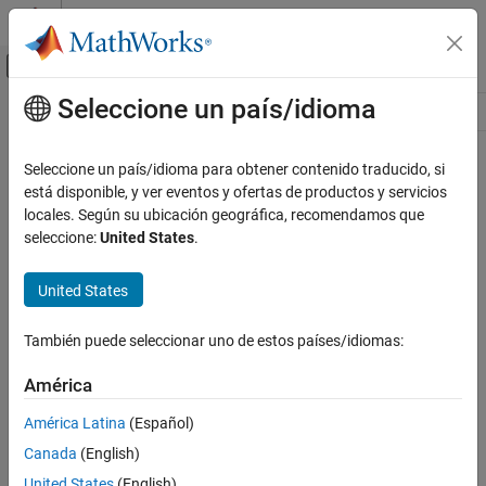
Saltar al contenido
Centro de ayuda de MATLAB
Mostrar/ocultar menú de navegación
Seleccione un país/idioma
Contenido principal
Recurso
Source
Seleccione un país/idioma para obtener contenido traducido, si
está disponible, y ver eventos y ofertas de productos y servicios
Estado
locales. Según su ubicación geográfica, recomendamos que
seleccione:
United States
.
United States
También puede seleccionar uno de estos países/idiomas:
América
América Latina
(Español)
Canada
(English)
United States
(English)