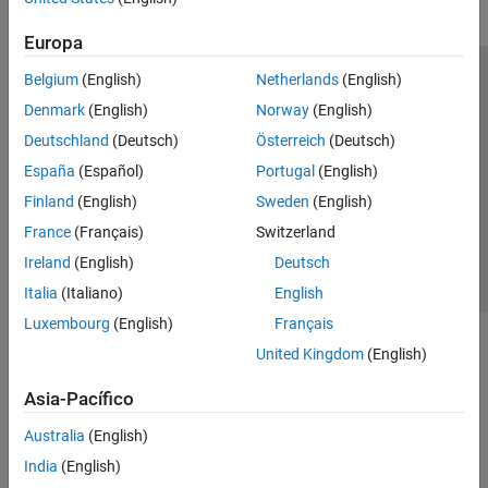
Europa
Belgium
(English)
Netherlands
(English)
Centro de confianza
Marcas comerciales
Denmark
(English)
Norway
(English)
Política de privacidad
Antipiratería
Estado de las aplicaciones
Deutschland
(Deutsch)
Österreich
(Deutsch)
Información de contacto
España
(Español)
Portugal
(English)
© 1994-2026 The MathWorks, Inc.
Finland
(English)
Sweden
(English)
France
(Français)
Switzerland
Seleccione un
España
Ireland
(English)
Deutsch
Italia
(Italiano)
English
Luxembourg
(English)
Français
United Kingdom
(English)
Asia-Pacífico
Australia
(English)
India
(English)