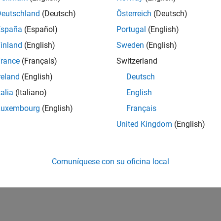
Deutschland
(Deutsch)
Österreich
(Deutsch)
España
(Español)
Portugal
(English)
inland
(English)
Sweden
(English)
rance
(Français)
Switzerland
reland
(English)
Deutsch
talia
(Italiano)
English
Luxembourg
(English)
Français
United Kingdom
(English)
Comuníquese con su oficina local