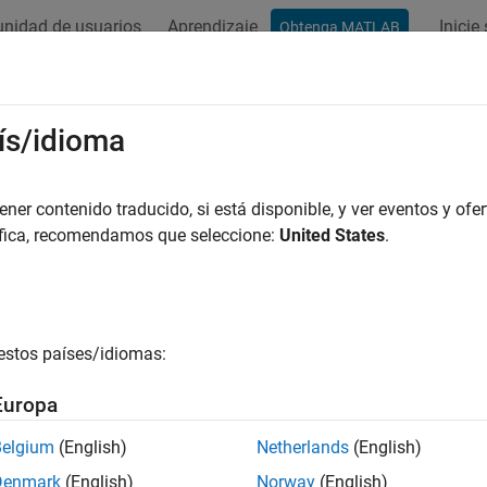
nidad de usuarios
Aprendizaje
Inicie
Obtenga MATLAB
ís/idioma
er contenido traducido, si está disponible, y ver eventos y ofer
áfica, recomendamos que seleccione:
United States
.
estos países/idiomas:
Europa
Belgium
(English)
Netherlands
(English)
Denmark
(English)
Norway
(English)