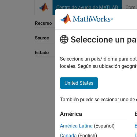
Saltar al contenido
Centro de ayuda de MATLAB
Comu
Recurso
Seleccione un pa
Source
Estado
Seleccione un país/idioma para obten
locales. Según su ubicación geogr
United States
También puede seleccionar uno de 
América
América Latina
(Español)
Canada
(English)