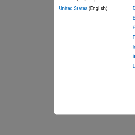
United States
(English)
F
F
I
I