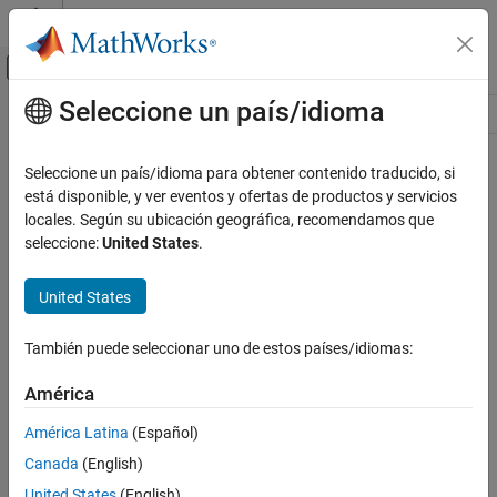
Saltar al contenido
Centro de ayuda de MATLAB
Mostrar/ocultar menú de navegación
Seleccione un país/idioma
Contenido principal
Recurso
Source
Seleccione un país/idioma para obtener contenido traducido, si
está disponible, y ver eventos y ofertas de productos y servicios
Estado
locales. Según su ubicación geográfica, recomendamos que
seleccione:
United States
.
United States
También puede seleccionar uno de estos países/idiomas:
América
América Latina
(Español)
Canada
(English)
United States
(English)