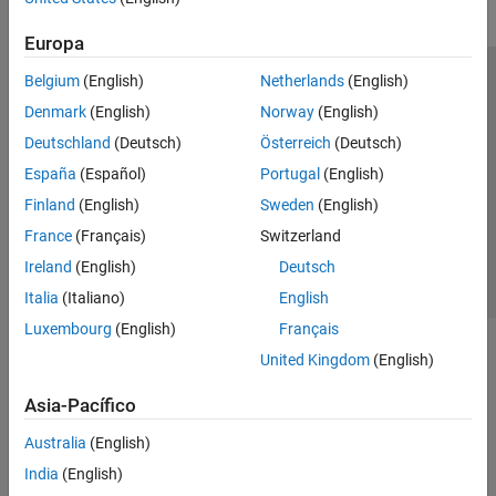
Europa
Belgium
(English)
Netherlands
(English)
Centro de confianza
Marcas comerciales
Denmark
(English)
Norway
(English)
Política de privacidad
Antipiratería
Estado de las aplicaciones
Deutschland
(Deutsch)
Österreich
(Deutsch)
Información de contacto
España
(Español)
Portugal
(English)
© 1994-2026 The MathWorks, Inc.
Finland
(English)
Sweden
(English)
France
(Français)
Switzerland
Seleccione un
España
Ireland
(English)
Deutsch
Italia
(Italiano)
English
Luxembourg
(English)
Français
United Kingdom
(English)
Asia-Pacífico
Australia
(English)
India
(English)