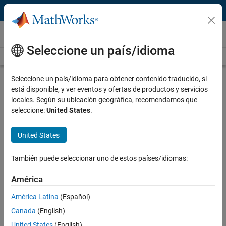
Saltar al contenido
Vídeos
Seleccione un país/idioma
Videos Home
Search
Play
Vi
9:01
Seleccione un país/idioma para obtener contenido traducido, si
está disponible, y ver eventos y ofertas de productos y servicios
Description
locales. Según su ubicación geográfica, recomendamos que
seleccione:
United States
.
Video
How to Create a MATLAB Function
United States
Published: 18 Sep 2020
También puede seleccionar uno de estos países/idiomas:
Code and Resources
América
América Latina
(Español)
Feedback
Canada
(English)
UP NEXT
United States
(English)