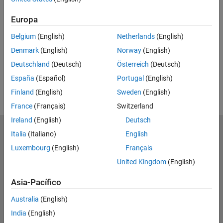
RELATED VIDEOS
Europa
View more related videos
Belgium
(English)
Netherlands
(English)
Denmark
(English)
Norway
(English)
Deutschland
(Deutsch)
Österreich
(Deutsch)
España
(Español)
Portugal
(English)
Finland
(English)
Sweden
(English)
France
(Français)
Switzerland
Ireland
(English)
Deutsch
MathWorks
Italia
(Italiano)
English
Accelerating the pace of engineering and science
Luxembourg
(English)
Français
United Kingdom
(English)
Explorar productos
Asia-Pacífico
Probar o comprar
Australia
(English)
Aprender a utilizar
India
(English)