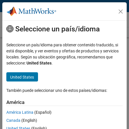
Saltar al contenido
Vídeos
Seleccione un país/idioma
Videos Home
Search
Play
Vi
4:02
Seleccione un país/idioma para obtener contenido traducido, si
está disponible, y ver eventos y ofertas de productos y servicios
Description
locales. Según su ubicación geográfica, recomendamos que
seleccione:
United States
.
Video
How to Import Excel Data into
MATLAB
United States
Published: 18 Jan 2020
También puede seleccionar uno de estos países/idiomas:
América
Full Transcript
América Latina
(Español)
Canada
(English)
Related Resources
United States
(English)