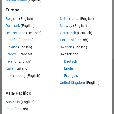
Feedback
Europa
UP NEXT
Belgium
(English)
Netherlands
(English)
RELATED VIDEOS
Denmark
(English)
Norway
(English)
Deutschland
(Deutsch)
Österreich
(Deutsch)
View more related videos
España
(Español)
Portugal
(English)
Finland
(English)
Sweden
(English)
France
(Français)
Switzerland
Ireland
(English)
Deutsch
MathWorks
Italia
(Italiano)
English
Accelerating the pace of engineering and science
Luxembourg
(English)
Français
United Kingdom
(English)
Explorar productos
Asia-Pacífico
Probar o comprar
Australia
(English)
Aprender a utilizar
India
(English)