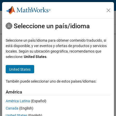
Saltar al contenido
Vídeos
Seleccione un país/idioma
Videos Home
Search
Play
Vi
3:30
Seleccione un país/idioma para obtener contenido traducido, si
está disponible, y ver eventos y ofertas de productos y servicios
Description
locales. Según su ubicación geográfica, recomendamos que
seleccione:
United States
.
Video
Interactively Design Networks with
a Low-Code App
United States
From the series:
Deep Neural Networks
También puede seleccionar uno de estos países/idiomas:
Published: 3 Nov 2025
América
América Latina
(Español)
Canada
(English)
Full Transcript
United States
(English)