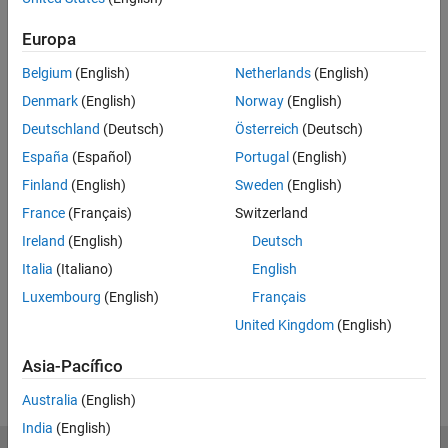
Related Resources
Europa
Feedback
Belgium
(English)
Netherlands
(English)
Denmark
(English)
Norway
(English)
UP NEXT:
Deutschland
(Deutsch)
Österreich
(Deutsch)
Interactively Modify a Deep
España
(Español)
Portugal
(English)
Learning Network for Transfer...
Finland
(English)
Sweden
(English)
France
(Français)
Switzerland
Ireland
(English)
Deutsch
2:43
Video length is 2:43
Italia
(Italiano)
English
View full series
(4 Videos)
Luxembourg
(English)
Français
RELATED VIDEOS
United Kingdom
(English)
View more related videos
Asia-Pacífico
Australia
(English)
India
(English)