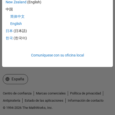
New Zealand
(English)
MathWorks
Accelerating the pace of engineering and science
中国
简体中文
Explorar productos
English
Probar o comprar
日本
(日本語)
한국
(한국어)
Aprender a utilizar
Obtener soporte
Comuníquese con su oficina local
Acerca de MathWorks
Seleccione un país/idioma
España
Centro de confianza
Marcas comerciales
Política de privacidad
Antipiratería
Estado de las aplicaciones
Información de contacto
© 1994-2026 The MathWorks, Inc.