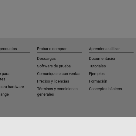
 productos
Probar o comprar
Aprender a utilizar
Descargas
Documentación
Software de prueba
Tutoriales
e para
Comuníquese con ventas
Ejemplos
tes
Precios y licencias
Formación
para hardware
Términos y condiciones
Conceptos básicos
hange
generales