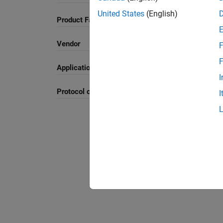
United States
(English)
Product Family and Category
Vendor
F
F
Application
I
Protocol or Standard
I