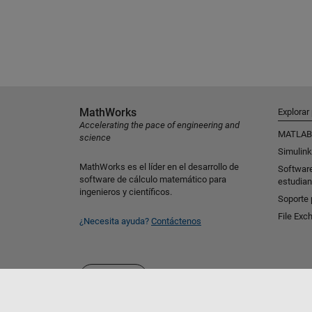
MathWorks
Explorar
Accelerating the pace of engineering and
MATLAB
science
Simulink
MathWorks es el líder en el desarrollo de
Softwar
software de cálculo matemático para
estudian
ingenieros y científicos.
Soporte 
File Exc
¿Necesita ayuda?
Contáctenos
Seleccione un país/idioma
España