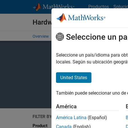
Saltar al contenido
Productos
Soluci
Hardware Support
Seleccione un pa
Overview
Search Hardware Support
Request Har
Seleccione un país/idioma para obten
locales. Según su ubicación geogr
United States
También puede seleccionar uno de 
América
FILTER BY
Search
América Latina
(Español)
Product
Canada
(English)