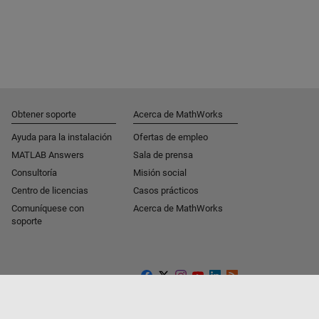
Obtener soporte
Acerca de MathWorks
Ayuda para la instalación
Ofertas de empleo
MATLAB Answers
Sala de prensa
Consultoría
Misión social
Centro de licencias
Casos prácticos
Comuníquese con
Acerca de MathWorks
soporte