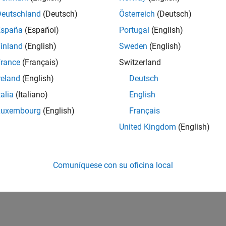
Deutschland
(Deutsch)
Österreich
(Deutsch)
España
(Español)
Portugal
(English)
inland
(English)
Sweden
(English)
rance
(Français)
Switzerland
reland
(English)
Deutsch
talia
(Italiano)
English
Luxembourg
(English)
Français
United Kingdom
(English)
Comuníquese con su oficina local