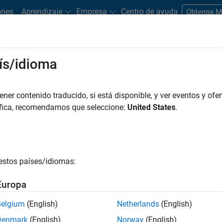
ones
Aprendizaje
Empresa
Centro de ayuda
Obtenga 
ís/idioma
dware Support
er contenido traducido, si está disponible, y ver eventos y ofer
Search Hardware Support
áfica, recomendamos que seleccione:
United States
.
Find integrated hardware solutions with MATLAB and Simulink.
estos países/idiomas:
Europa
Belgium
(English)
Netherlands
(English)
Denmark
(English)
Norway
(English)